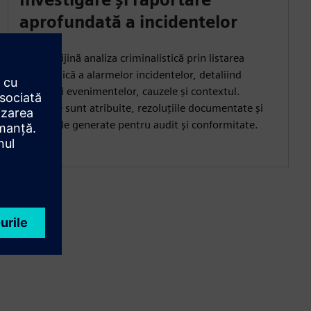
aprofundată a incidentelor
SIEM sprijină analiza criminalistică prin listarea
cronologică a alarmelor incidentelor, detaliind
inițiatorii evenimentelor, cauzele și contextul.
Alarmele sunt atribuite, rezoluțiile documentate și
rapoartele generate pentru audit și conformitate.