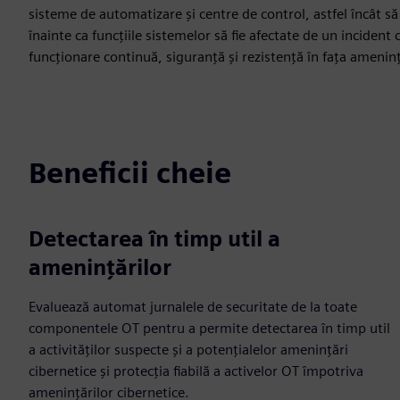
sisteme de automatizare și centre de control, astfel încât să
înainte ca funcțiile sistemelor să fie afectate de un incident
funcționare continuă, siguranță și rezistență în fața ameninț
Beneficii cheie
Detectarea în timp util a
amenințărilor
Evaluează automat jurnalele de securitate de la toate
componentele OT pentru a permite detectarea în timp util
a activităților suspecte și a potențialelor amenințări
cibernetice și protecția fiabilă a activelor OT împotriva
amenințărilor cibernetice.