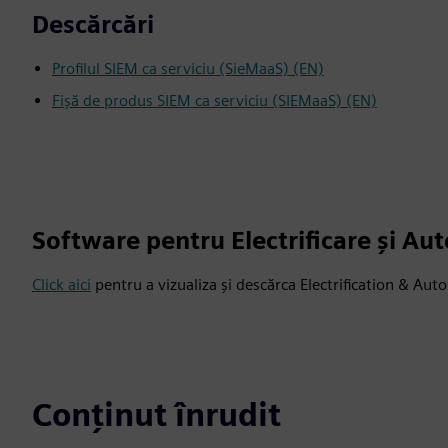
Descărcări
Profilul SIEM ca serviciu (SieMaaS) (EN)
Fișă de produs SIEM ca serviciu (SIEMaaS) (EN)
Software pentru Electrificare și Au
Click aici
pentru a vizualiza și descărca Electrification & Au
Conținut înrudit