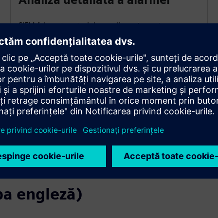
SIEM folosește seturi de reguli curate pentru
automatizarea energiei și SCADA pentru a clasifica
jurnalele, a reduce zgomotul și a detecta anomalii.
Dacă se constată o anomalie a atacatorului, se
declanșează o alarmă și operatorul este notificat
imediat.
mba engleză)