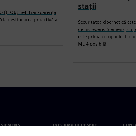
stații
(OT). Obțineți transparență
ă la gestionarea proactivă a
Securitatea cibernetică est
de încredere. Siemens, cu po
este prima companie din lum
ML 4 posibilă
 SIEMENS
INFORMAȚII DESPRE
CONT
COMPANIE