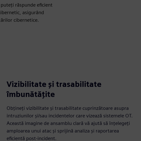
 puteți răspunde eficient
 cibernetic, asigurând
ărilor cibernetice.
Vizibilitate și trasabilitate
îmbunătățite
Obțineți vizibilitate și trasabilitate cuprinzătoare asupra
intruziunilor și/sau incidentelor care vizează sistemele OT.
Această imagine de ansamblu clară vă ajută să înțelegeți
amploarea unui atac și sprijină analiza și raportarea
eficientă post-incident.