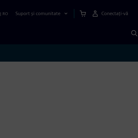
Suport și comunitate
Conectați-vă
|
RO
C
c
S