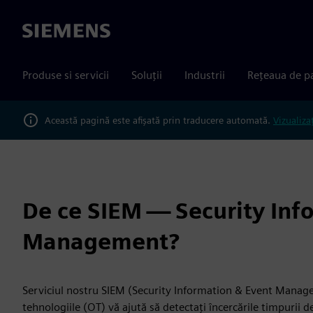
Siemens
Produse si servicii
Soluții
Industrii
Rețeaua de p
Această pagină este afișată prin traducere automată.
Vizualiza
De ce SIEM — Security Inf
Management?
Serviciul nostru SIEM (Security Information & Event Manag
tehnologiile (OT) vă ajută să detectați încercările timpurii d