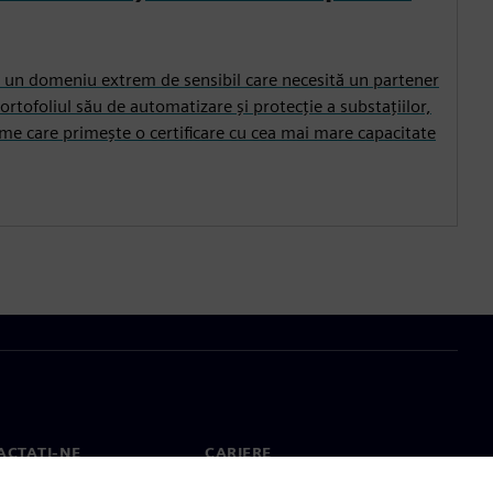
e un domeniu extrem de sensibil care necesită un partener
rtofoliul său de automatizare și protecție a substațiilor,
e care primește o certificare cu cea mai mare capacitate
ACTAȚI-NE
CARIERE