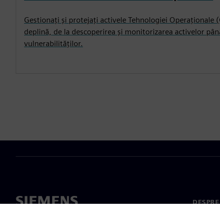
Gestionați și protejați activele Tehnologiei Operaționale 
deplină, de la descoperirea și monitorizarea activelor pân
vulnerabilităților.
DESPRE