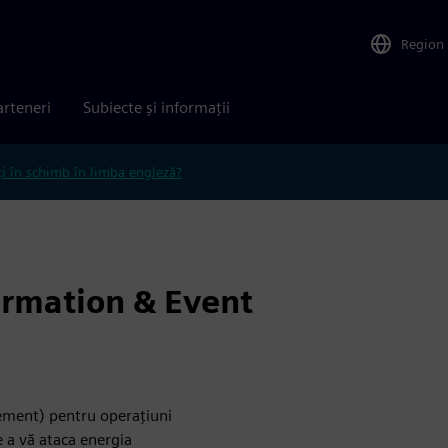
Region
arteneri
Subiecte și informații
ți în schimb în limba engleză?
ormation & Event
ement) pentru operațiuni
e a vă ataca energia