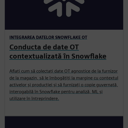
INTEGRAREA DATELOR SNOWFLAKE OT
Conducta de date OT
contextualizată în Snowflake
Aflați cum să colectați date OT agnostice de la furnizor
de la magazin, să le îmbogățiți la margine cu contextul
activelor și producției și să furnizați o copie guvernată,
interogabilă în Snowflake pentru analiză, ML și
utilizare în întreprindere.