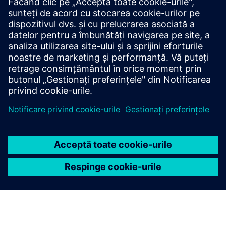
COD REDUS LA ETAJUL MAGAZINULUI
Aplicații cu cod redus pe etajul
magazinului: Mendix pe Edge
Rulați aplicații containerizate cu cod redus direct pe
dispozitivele Industrial Edge cu conectivitate OT
independentă de furnizor, un model de date semantice
unificat și gestionare centralizată a ciclului de viață al
aplicației