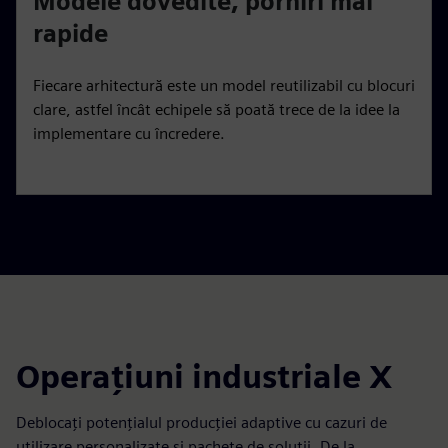
Modele dovedite, porniri mai
rapide
Fiecare arhitectură este un model reutilizabil cu blocuri
clare, astfel încât echipele să poată trece de la idee la
implementare cu încredere.
Operațiuni industriale X
Deblocați potențialul producției adaptive cu cazuri de
utilizare personalizate și pachete de soluții. De la