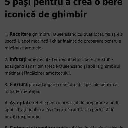
5 pași pentru a crea o bere
iconică de ghimbir
1.
Recoltare
ghimbirul Queensland cultivat local, feliați-l și
uscați-l, apoi macinați-l chiar înainte de preparare pentru a
maximiza aromele.
2.
Infuzați
amestecul - termenul tehnic face „mustul” -
adăugând zahăr din trestie Queensland și apă la ghimbirul
măcinat și încălzirea amestecului.
3.
Fiertură
prin adăugarea unei drojdii speciale pentru a
iniția fermentația.
4.
Așteptați
trei zile pentru procesul de preparare a berii,
apoi filtrați pentru a lăsa în urmă cantitatea perfectă de
bucăți de ghimbir.
5.
Carbonat și umplere
produsul final în sticlele clasice de