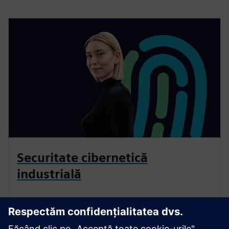
Securitate cibernetică
industrială
Combinați lumea reală și cea digitală în siguranță — cu
securitatea cibernetică pentru industrie