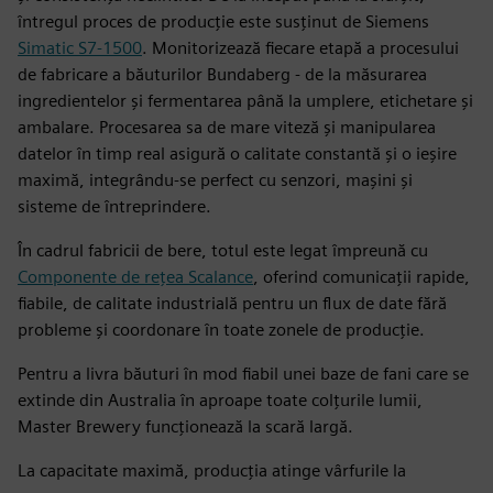
întregul proces de producție este susținut de Siemens
Simatic S7-1500
. Monitorizează fiecare etapă a procesului
de fabricare a băuturilor Bundaberg - de la măsurarea
ingredientelor și fermentarea până la umplere, etichetare și
ambalare. Procesarea sa de mare viteză și manipularea
datelor în timp real asigură o calitate constantă și o ieșire
maximă, integrându-se perfect cu senzori, mașini și
sisteme de întreprindere.
În cadrul fabricii de bere, totul este legat împreună cu
Componente de rețea Scalance
, oferind comunicații rapide,
fiabile, de calitate industrială pentru un flux de date fără
probleme și coordonare în toate zonele de producție.
Pentru a livra băuturi în mod fiabil unei baze de fani care se
extinde din Australia în aproape toate colțurile lumii,
Master Brewery funcționează la scară largă.
La capacitate maximă, producția atinge vârfurile la