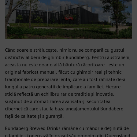
Când soarele strălucește, nimic nu se compară cu gustul
distinctiv al berii de ghimbir Bundaberg. Pentru australieni,
aceasta nu este doar o altă băutură răcoritoare - este un
original fabricat manual, făcut cu ghimbir real și tehnici
tradiționale de preparare lentă, care au fost rafinate de-a
lungul a patru generații de implicare a familiei. Fiecare
sticlă reflectă un echilibru rar de tradiție și inovație,
susținut de automatizarea avansată și securitatea
cibernetică care stau la baza angajamentului Bundaberg
față de calitate și siguranță.
Bundaberg Brewed Drinks rămâne cu mândrie deținută de
o familie și operează în orașul său omonim din Queensland,