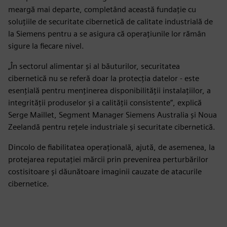
meargă mai departe, completând această fundație cu
soluțiile de securitate cibernetică de calitate industrială de
la Siemens pentru a se asigura că operațiunile lor rămân
sigure la fiecare nivel.
„În sectorul alimentar și al băuturilor, securitatea
cibernetică nu se referă doar la protecția datelor - este
esențială pentru menținerea disponibilității instalațiilor, a
integrității produselor și a calității consistente”, explică
Serge Maillet, Segment Manager Siemens Australia și Noua
Zeelandă pentru rețele industriale și securitate cibernetică.
Dincolo de fiabilitatea operațională, ajută, de asemenea, la
protejarea reputației mărcii prin prevenirea perturbărilor
costisitoare și dăunătoare imaginii cauzate de atacurile
cibernetice.