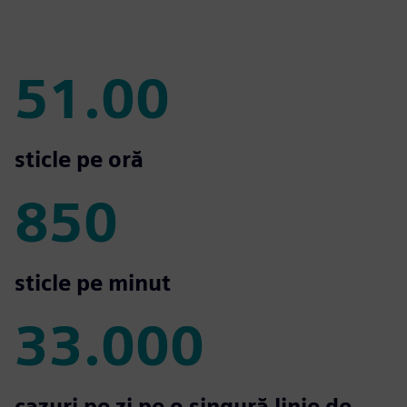
51.00
51.00
sticle pe oră
850
850
sticle pe minut
33.000
33.000
cazuri pe zi pe o singură linie de