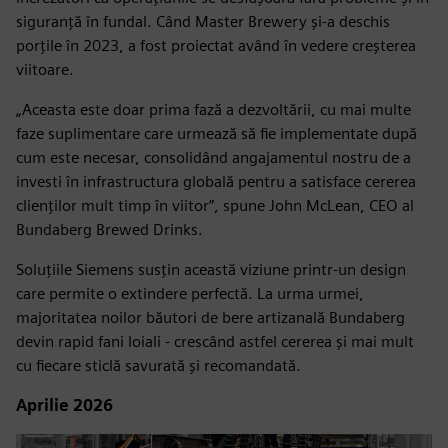
siguranță în fundal. Când Master Brewery și-a deschis
porțile în 2023, a fost proiectat având în vedere creșterea
viitoare.
„Aceasta este doar prima fază a dezvoltării, cu mai multe
faze suplimentare care urmează să fie implementate după
cum este necesar, consolidând angajamentul nostru de a
investi în infrastructura globală pentru a satisface cererea
clienților mult timp în viitor”, spune John McLean, CEO al
Bundaberg Brewed Drinks.
Soluțiile Siemens susțin această viziune printr-un design
care permite o extindere perfectă. La urma urmei,
majoritatea noilor băutori de bere artizanală Bundaberg
devin rapid fani loiali - crescând astfel cererea și mai mult
cu fiecare sticlă savurată și recomandată.
Aprilie 2026