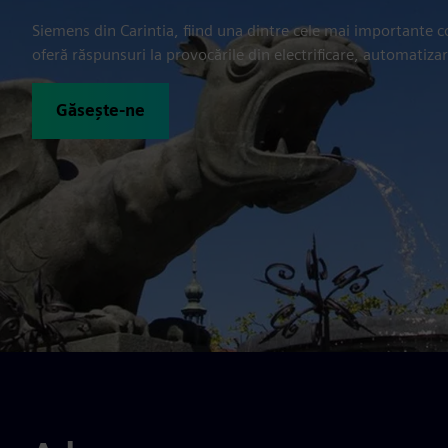
Siemens din Carintia, fiind una dintre cele mai importante 
oferă răspunsuri la provocările din electrificare, automatizare
Găsește-ne