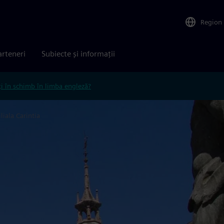
Region
arteneri
Subiecte și informații
ți în schimb în limba engleză?
iliala Carintia