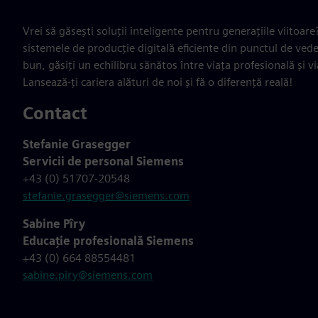
Vrei să găsești soluții inteligente pentru generațiile viitoar
sistemele de producție digitală eficiente din punctul de vedere
bun, găsiți un echilibru sănătos între viața profesională și v
Lansează-ți cariera alături de noi și fă o diferență reală!
Contact
Stefanie Grasegger
Servicii de personal Siemens
+43 (0) 51707-20548
stefanie.grasegger@siemens.com
Sabine Pîry
Educație profesională Siemens
+43 (0) 664 88554481
sabine.piry@siemens.com