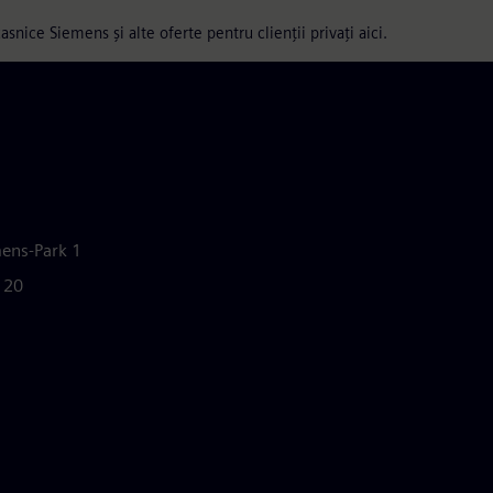
asnice Siemens și alte oferte pentru clienții privați aici.
mens-Park 1
e 20