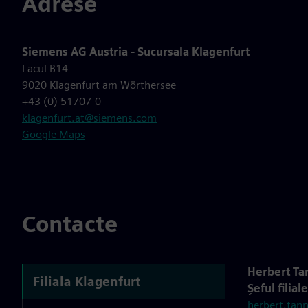
Adrese
Siemens AG Austria - Sucursala Klagenfurt
Lacul B14
9020 Klagenfurt am Wörthersee
+43 (0) 51707-0
klagenfurt.at@siemens.com
Google Maps
Contacte
Herbert Ta
Filiala Klagenfurt
Șeful filial
herbert.tan