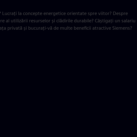
e? Lucrați la concepte energetice orientate spre viitor? Despre
 al utilizării resurselor și clădirile durabile? Câștigați un salariu
iața privată și bucurați-vă de multe beneficii atractive Siemens?