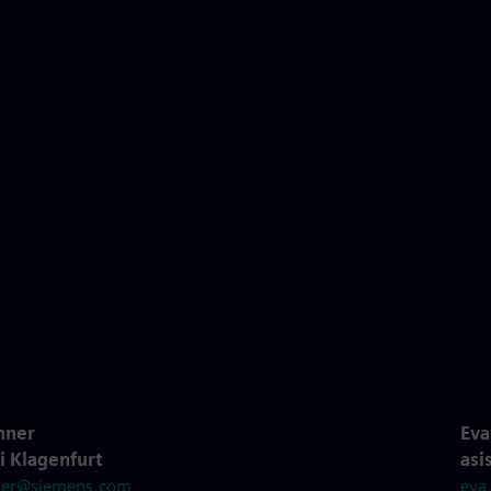
nner
Eva
ei Klagenfurt
asi
ner@siemens.com
eva