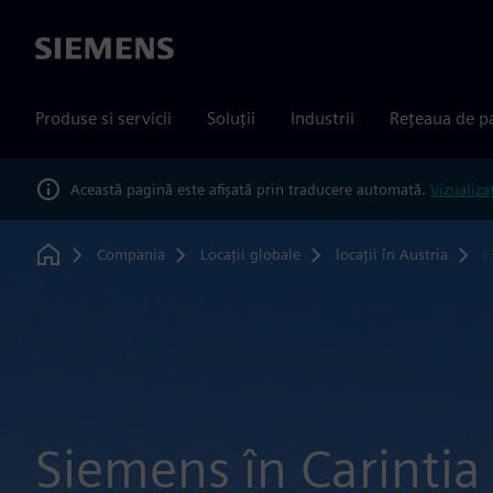
Siemens
Produse si servicii
Soluții
Industrii
Rețeaua de p
Această pagină este afișată prin traducere automată.
Vizualiza
Compania
Locații globale
locații în Austria
F
Home
Siemens în Carintia