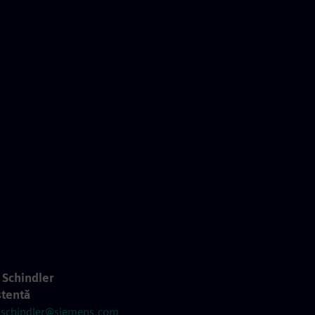
 Schindler
stentă
.schindler@siemens.com