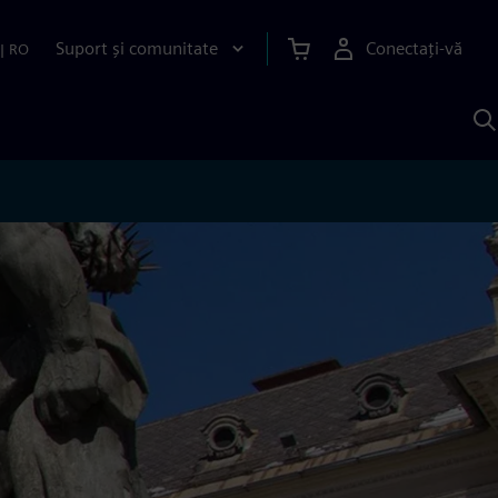
Suport și comunitate
Conectați-vă
|
RO
C
c
S