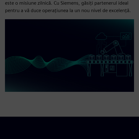
este o misiune zilnică. Cu Siemens, găsiți partenerul ideal
pentru a vă duce operațiunea la un nou nivel de excelență.