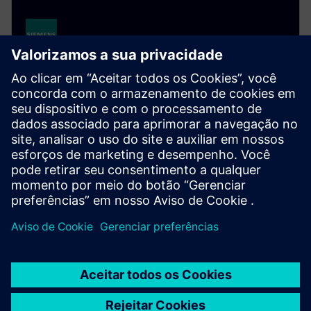
Cerberus ECO – fire protection
system (CCCF)
Cerberus ECO provides reliable, cost-efficient fire
protection for small to medium-sized buildings,
featuring smart technology and simple installation.