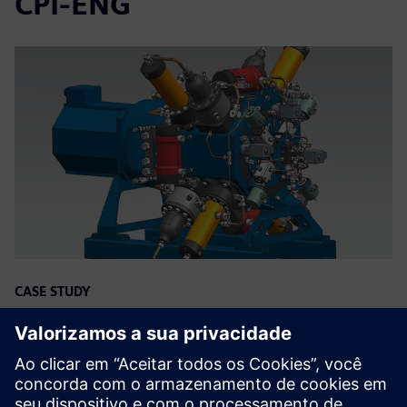
CPI-ENG
CASE STUDY
Mechanical design specialists
develop a Stirling engine from
scratch in a few months with NX