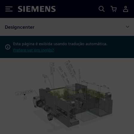
Siemens
Designcenter
Esta página é exibida usando tradução automática.
Prefere ver em inglês?