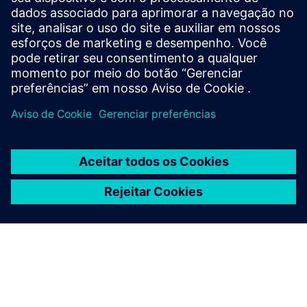
Empresa:
CPI-ENG
Setor:
Aerospace & defense, Marine, Industrial machinery
Localização:
Trieste, Italy
Softwares da Siemens:
NX