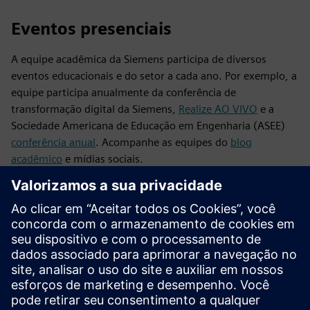
Eventos presenciais
A equipe acadêmica da Siemens participa de diversos
eventos educacionais e do setor a cada ano. Por exemplo, a
equipe participa anualmente da conferência de
transformação digital da Siemens,
Realize AO VIVO
e a
Sociedade Americana de Educação em Engenharia (ASEE)
conferência anual
. Acompanhe as equipes do
blog
acadêmico
e mídias sociais.
Webinars
A equipe acadêmica do Designcenter organiza eventos
virtuais, como webinars, pelo menos duas vezes por ano
para educadores e seus alunos. Esses webinars oferecem a
oportunidade de se conectar com nossos clientes do setor,
reunir usuários acadêmicos e professores de todo o
mundo, ficar por dentro das atualizações de nosso software