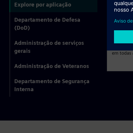
Explore por aplicação
Resil
Departamento de Defesa
Garanta o
(DoD)
crítica co
prediais,
Administração de serviços
de falha p
gerais
em todas a
Administração de Veteranos
Departamento de Segurança
Interna