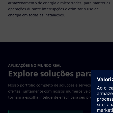
armazenamento de energia e microrredes, para manter as
operações durante interrupções e otimizar o uso de
energia em todas as instalações.
APLICAÇÕES NO MUNDO REAL
Explore soluções para o go
Nosso portfólio completo de soluções e serviços atende às 
ofertas, juntamente com nossos inúmeros veículos contrata
tornam a escolha inteligente e fácil para seu próximo projet