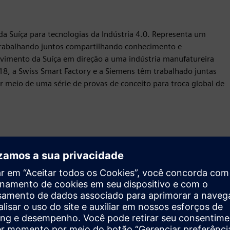
da Suíça para tecnologias da Indústria 4.0. Representa um
, trabalhando juntos compartilhando conhecimento e
lvimento da Suíça em direção a uma indústria manufatureira
18, a Swiss Smart Factory e a Siemens têm trabalhado juntas
r meio de uma série de provas de conceito para troca global de
Movimento
Service
Fornece um serviço para um produto/solução do Siemens
Xcelerator que ajuda o cliente a implementá-lo, integrá-