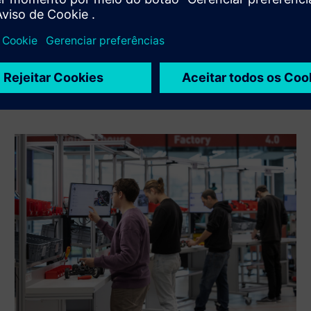
lo, operá-lo ou mantê-lo