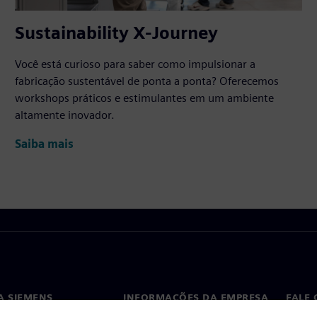
Sustainability X-Journey
Você está curioso para saber como impulsionar a
fabricação sustentável de ponta a ponta? Oferecemos
workshops práticos e estimulantes em um ambiente
altamente inovador.
Saiba mais
A SIEMENS
INFORMAÇÕES DA EMPRESA
FALE