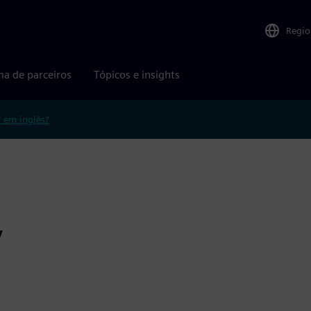
Regio
ma de parceiros
Tópicos e insights
r em inglês?
y