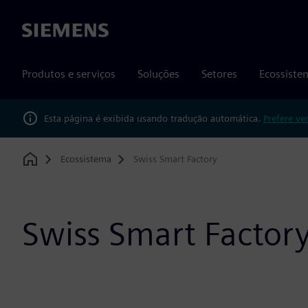
Siemens
Produtos e serviços
Soluções
Setores
Ecossiste
Esta página é exibida usando tradução automática.
Prefere ve
Ecossistema
Swiss Smart Factory
Home
Swiss Smart Factor