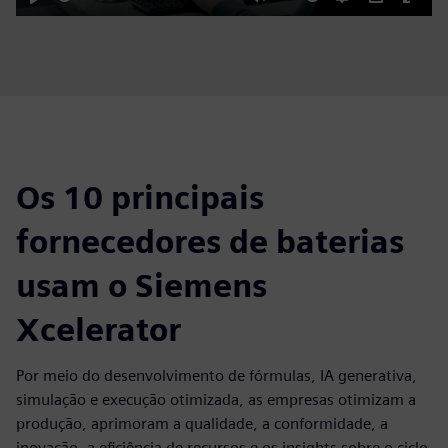
Play
Mute
Settings
PIP
Enter
fulls
Os 10 principais
fornecedores de baterias
usam o Siemens
Xcelerator
Por meio do desenvolvimento de fórmulas, IA generativa,
simulação e execução otimizada, as empresas otimizam a
produção, aprimoram a qualidade, a conformidade, a
inovação, a eficiência de recursos e os insights sobre o ciclo