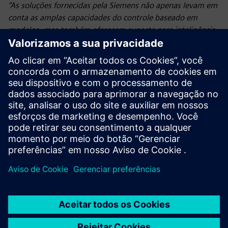
“As soluções fornecidas pela Siemens não apenas levam em
conta as amplas capacidades do controle baseado em
modelos, mas também oferecem suporte para inteligência
artificial: aprendizado de máquina (aprendizado profundo).
Tudo isso permite maior eficiência de controle e oferece
oportunidades adicionais para otimizar o consumo de
energia e obter um melhor desempenho do processo.”
enfatiza Michał Urliński, da Siemens Polska.
A solução implementada facilita a maximização da
quantidade de biogás obtida em processos químicos. Outro
benefício do sistema MACS é a redução do tempo
necessário para determinadas tarefas.
“Em alguns aspectos, foi possível reduzir a entrada de mão
de obra. Isso se aplica, entre outras coisas, ao controle em
clarificadores secundários, que antes da modernização