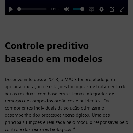
-03:02
Play
Mute
Enable
Settings
PIP
Enter
captions
fulls
Controle preditivo
baseado em modelos
Desenvolvido desde 2018, o MACS foi projetado para
apoiar a operação de estações biológicas de tratamento de
águas residuais com base em sistemas integrados de
remoção de compostos orgânicos e nutrientes. Os
componentes individuais da solução otimizam o
desempenho dos processos tecnológicos. Uma das
principais funções é realizada pelo módulo responsável pelo
controle dos reatores biológicos.
“