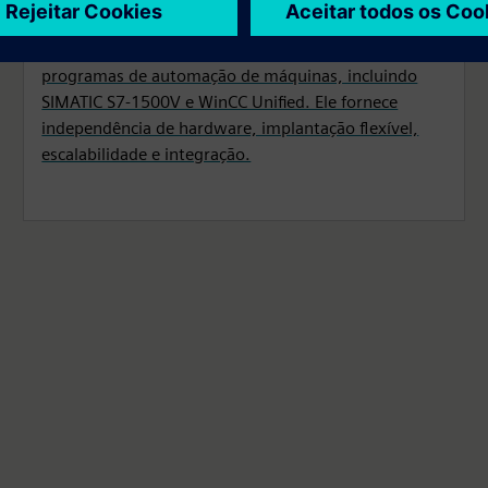
O Runtime é um ambiente virtual para executar
programas de automação de máquinas, incluindo
SIMATIC S7-1500V e WinCC Unified. Ele fornece
independência de hardware, implantação flexível,
escalabilidade e integração.