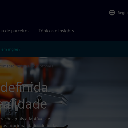
Regio
ma de parceiros
Tópicos e insights
r em inglês?
tomação definida por software
definida
ealidade
erações mais adaptáveis e
as funcionalidades definidas