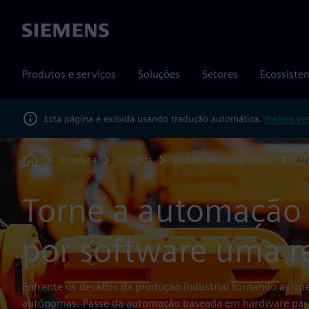
Siemens
Produtos e serviços
Soluções
Setores
Ecossiste
Esta página é exibida usando tradução automática.
Prefere ve
Empresa
Insights
Industrial Operations X
Au
Home
Torne a automação 
por software uma r
Enfrente os desafios da produção industrial tornando as op
autônomas. Passe da automação baseada em hardware para 