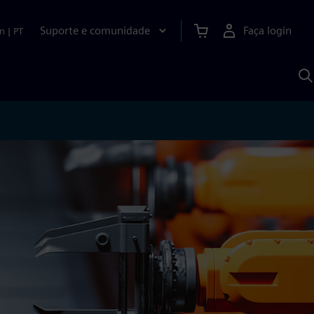
Suporte e comunidade
Faça login
n
|
PT
P
c
S
A