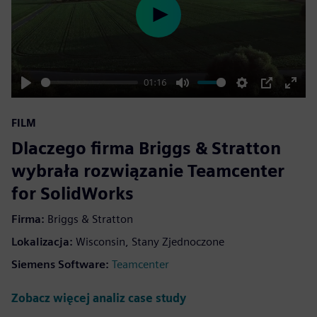
Play
01:16
Play
Mute
Settings
PIP
Enter
fulls
FILM
Dlaczego firma Briggs & Stratton
wybrała rozwiązanie Teamcenter
for SolidWorks
Firma:
Briggs & Stratton
Lokalizacja:
Wisconsin, Stany Zjednoczone
Siemens Software:
Teamcenter
Zobacz więcej analiz case study