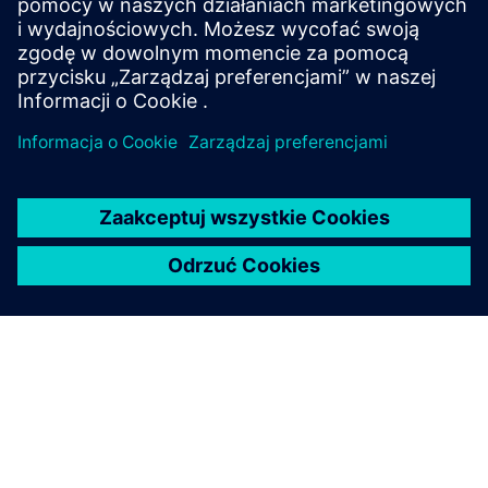
nie zaleca użytkownikom technologii wybierania tylko tych
dostawców o najwyższych ocenach lub innym oznaczeniu.
Publikacje Gartnera składają się z opinii organizacji Gartner
w zakresie analizy biznesowej i technologicznej i nie
powinny być interpretowane jako stwierdzenia faktów.
Firma Gartner zrzeka się wszelkich gwarancji, wyrażonych
lub dorozumianych, w odniesieniu do niniejszej publikacji,
w tym wszelkich gwarancji przydatności handlowej lub
przydatności do określonego celu. GARTNER jest znakiem
towarowym firmy Gartner, Inc. i/lub jej podmiotów
stowarzyszonych.