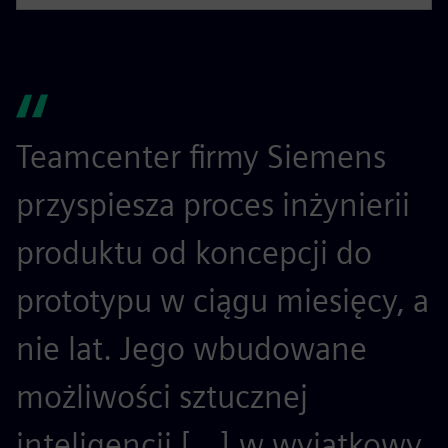
Teamcenter firmy Siemens
S
przyspiesza proces inżynierii
w
produktu od koncepcji do
d
prototypu w ciągu miesięcy, a
nie lat. Jego wbudowane
w
możliwości sztucznej
n
inteligencji [...] w wyjątkowy
p