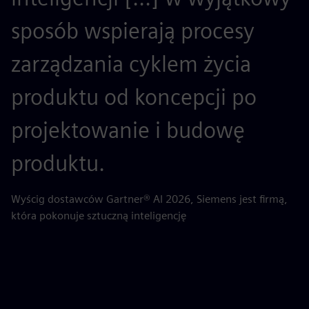
sposób wspierają procesy
m
zarządzania cyklem życia
a
produktu od koncepcji po
n
projektowanie i budowę
o
produktu.
AB
dl
Wyścig dostawców Gartner® AI 2026, Siemens jest firmą,
która pokonuje sztuczną inteligencję