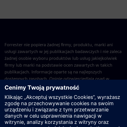
Forrester nie popiera żadnej firmy, produktu, marki ani
usługi zawartych w jej publikacjach badawczych i nie zaleca
żadnej osobie wyboru produktów lub usług jakiejkolwiek
firmy lub marki na podstawie ocen zawartych w takich
publikacjach. Informacje oparte są na najlepszych
dostępnych zasobach. Opinie odzwierciedlają osąd w
tamtym czasie i mogą ulec zmianie. Aby uzyskać więcej
informacji, przeczytaj o obiektywizmie Forrestera
tutaj
.
Firma Gartner nie popiera żadnej firmy, dostawcy,
produktu ani usługi przedstawionej w swoich publikacjach i