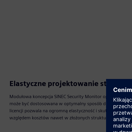
Elastyczne projektowanie stref mo
Modułowa koncepcja SINEC Security Monitor oparta na il
może być dostosowana w optymalny sposób do struktury si
licencji pozwala na ogromną elastyczność i skutkuje konfi
względem kosztów nawet w złożonych strukturach sieciow