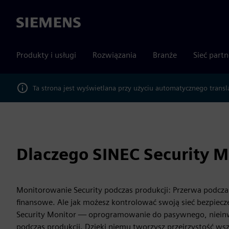
Siemens
Produkty i usługi
Rozwiązania
Branże
Sieć part
Ta strona jest wyświetlana przy użyciu automatycznego transl
Dlaczego SINEC Security M
Monitorowanie Security podczas produkcji: Przerwa podcz
finansowe. Ale jak możesz kontrolować swoją sieć bezpiec
Security Monitor — oprogramowanie do pasywnego, nieinw
podczas produkcji. Dzięki niemu tworzysz przejrzystość wszys