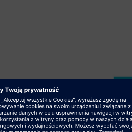
nitorujących
ości monitorowanych zasobów
eci OT. Dostępna koncepcja
guracją zoptymalizowaną pod
ych.