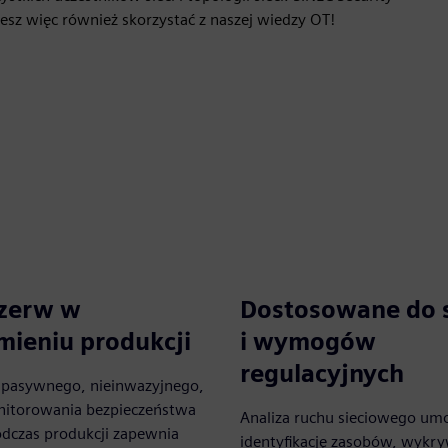
sz więc również skorzystać z naszej wiedzy OT!
rzerw w
Dostosowane do s
mieniu produkcji
i wymogów
regulacyjnych
 pasywnego, nieinwazyjnego,
nitorowania bezpieczeństwa
Analiza ruchu sieciowego umo
odczas produkcji zapewnia
identyfikację zasobów, wykr