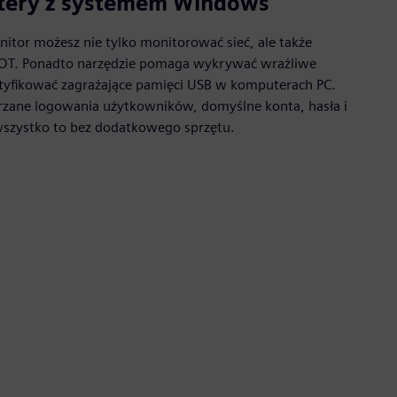
tery z systemem Windows
itor możesz nie tylko monitorować sieć, ale także
OT. Ponadto narzędzie pomaga wykrywać wrażliwe
dentyfikować zagrażające pamięci USB w komputerach PC.
zane logowania użytkowników, domyślne konta, hasła i
wszystko to bez dodatkowego sprzętu.