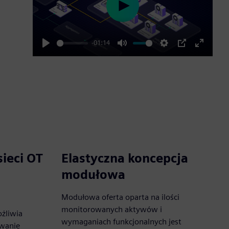
Play
-01:14
Play
Mute
Settings
PIP
Enter
fullscre
ieci OT
Elastyczna koncepcja
modułowa
Modułowa oferta oparta na ilości
monitorowanych aktywów i
żliwia
wymaganiach funkcjonalnych jest
ywanie