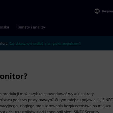
Region
nerska
Tematy i analizy
atora.
Czy chcesz wyświetlić ją w języku angielskim?
onitor?
as produkcji może szybko spowodować wysokie straty
zeństwa podczas pracy maszyn? W tym miejscu pojawia się SINEC
azyjnego, ciągłego monitorowania bezpieczeństwa na miejscu
tkich uczestników sieci i topologii sieci. SINEC Security