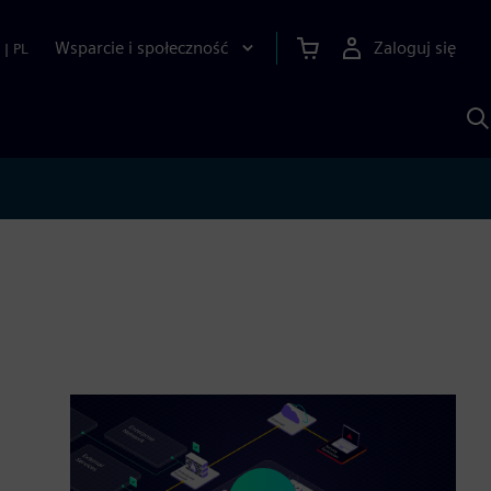
Wsparcie i społeczność
Zaloguj się
|
PL
S
z
p
S
A