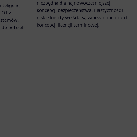
niezbędna dla najnowocześniejszej
nteligencji
koncepcji bezpieczeństwa. Elastyczność i
 OT z
niskie koszty wejścia są zapewnione dzięki
systemów.
koncepcji licencji terminowej.
 do potrzeb