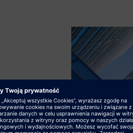
wnica, kabel, belka,
owe, wiązki łączące o
tylko naprężania/ściskania.