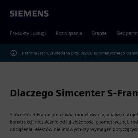
Siemens
Produkty i usługi
Rozwiązania
Branże
Sieć part
Ta strona jest wyświetlana przy użyciu automatycznego transl
Dlaczego Simcenter S-Fra
Simcenter S-Frame umożliwia modelowanie, analizę i proj
konstrukcji niezależnie od jej złożoności geometrycznej, r
obciążenia, efektów nieliniowych czy wymagań dotyczącyc