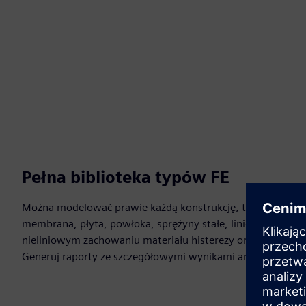
Pełna biblioteka typów FE
Można modelować prawie każdą konstrukcję, taką jak krato
membrana, płyta, powłoka, sprężyny stałe, liniowe i nielini
nieliniowym zachowaniu materiału histerezy oraz elementy 
Generuj raporty ze szczegółowymi wynikami analizy.