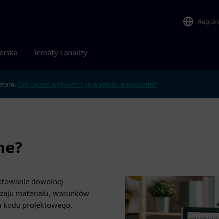
Region
nerska
Tematy i analizy
atora.
Czy chcesz wyświetlić ją w języku angielskim?
me?
ektowanie dowolnej
odzaju materiału, warunków
h kodu projektowego.