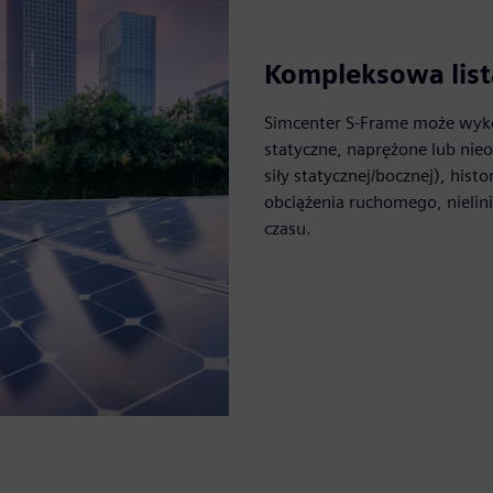
Kompleksowa list
Simcenter S-Frame może wyko
statyczne, naprężone lub nie
siły statycznej/bocznej), his
obciążenia ruchomego, nielini
czasu.