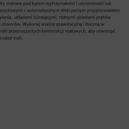
nty stalowe pod kątem wytrzymałości i użyteczności lub
mpozytowych z automatycznym efektywnym przypisywaniem
hylenia, układami ścinającymi, różnymi układami prętów
 otworów. Wykonaj analizę grawitacyjną i boczną w
iki przezroczystych konstrukcji stalowych, aby utworzyć
ukcji stali.