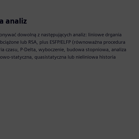
a analiz
nywać dowolną z następujących analiz: liniowe drgania
obciążone lub RSA, plus ESFP/ELFP (równoważna procedura
toria czasu, P-Delta, wyboczenie, budowa stopniowa, analiza
owo-statyczna, quasistatyczna lub nieliniowa historia