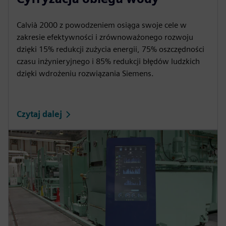
y
e
t
e
i
r
Calvià 2000 z powodzeniem osiąga swoje cele w
zakresie efektywności i zrównoważonego rozwoju
n
f
dzięki 15% redukcji zużycia energii, 75% oszczędności
g
u
czasu inżynieryjnego i 85% redukcji błędów ludzkich
s
l
dzięki wdrożeniu rozwiązania Siemens.
l
s
c
Czytaj dalej
r
e
e
n