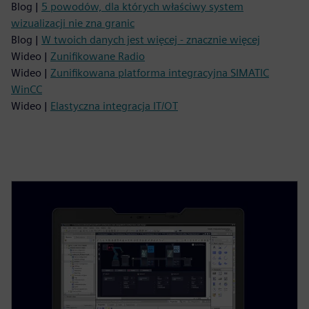
Blog |
5 powodów, dla których właściwy system
wizualizacji nie zna granic
Blog |
W twoich danych jest więcej - znacznie więcej
Wideo |
Zunifikowane Radio
Wideo |
Zunifikowana platforma integracyjna SIMATIC
WinCC
Wideo |
Elastyczna integracja IT/OT