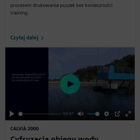
procesem drukowania puszek bez konieczności
training.
Czytaj dalej
P
l
a
y
03:47
P
M
S
P
E
CALVIÀ 2000
l
u
e
I
n
Cyfryzacja obiegu wody
a
t
t
P
t