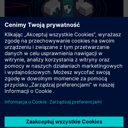
Cybersecurity dla przemysłu
Informacje o
bezpieczeństwie
Aby chronić zakłady, systemy, maszyny i sieci przed
cyberzagrożeniami, konieczne jest wdrożenie — i ciągłe
utrzymywanie — całościowej, najnowocześniejszej
koncepcji bezpieczeństwa przemysłowego. Produkty i
rozwiązania Siemens stanowią tylko jeden element takiej
koncepcji. Aby uzyskać więcej informacji na temat