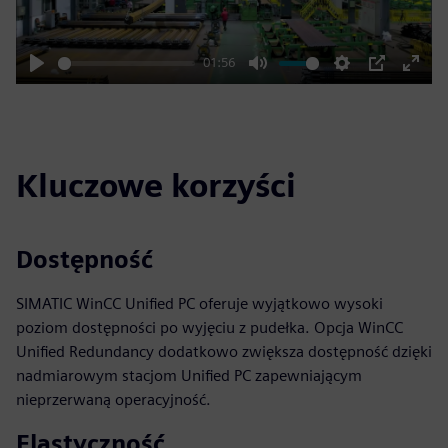
01:56
Play
Mute
Settings
PIP
Enter
fulls
Kluczowe korzyści
Dostępność
SIMATIC WinCC Unified PC oferuje wyjątkowo wysoki
poziom dostępności po wyjęciu z pudełka. Opcja WinCC
Unified Redundancy dodatkowo zwiększa dostępność dzięki
nadmiarowym stacjom Unified PC zapewniającym
nieprzerwaną operacyjność.
Elastyczność