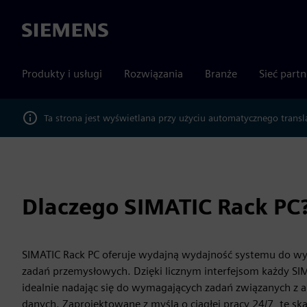
Siemens
Produkty i usługi
Rozwiązania
Branże
Sieć part
Ta strona jest wyświetlana przy użyciu automatycznego transl
Dlaczego SIMATIC Rack PC
SIMATIC Rack PC oferuje wydajną wydajność systemu do wy
zadań przemysłowych. Dzięki licznym interfejsom każdy SI
idealnie nadając się do wymagających zadań związanych z 
danych. Zaprojektowane z myślą o ciągłej pracy 24/7, te 