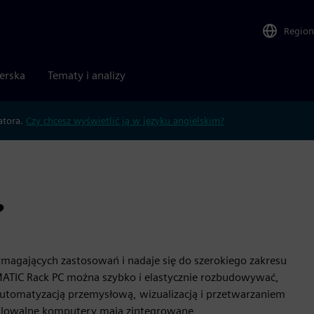
Region
nerska
Tematy i analizy
atora.
Czy chcesz wyświetlić ją w języku angielskim?
?
magających zastosowań i nadaje się do szerokiego zakresu
MATIC Rack PC można szybko i elastycznie rozbudowywać,
automatyzacją przemysłową, wizualizacją i przetwarzaniem
skalowalne komputery mają zintegrowane