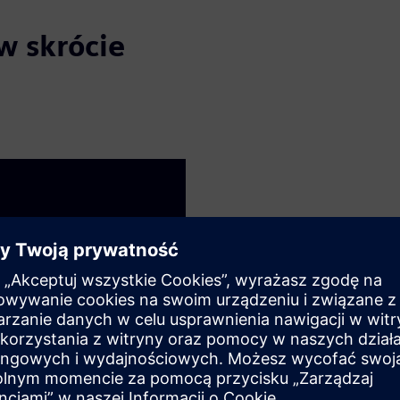
w skrócie
Klasa serwera
Konfiguracje RAID1/5 i nadmi
Wysoka moc obliczeniowa i opc