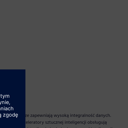
arowe zasilacze zapewniają wysoką integralność danych.
jonalne akceleratory sztucznej inteligencji obsługują