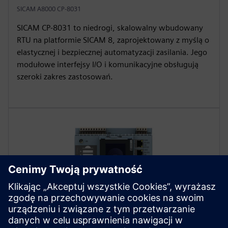
SICAM A8000 CP-8031
SICAM CP-8031 to niedrogi, skalowalny wbudowany
RTU na platformie SICAM 8, zaprojektowany z myślą o
elastycznej i bezpiecznej automatyzacji zasilania. Jego
modułowe interfejsy I/O i komunikacyjne obsługują
szeroki zakres zastosowań.