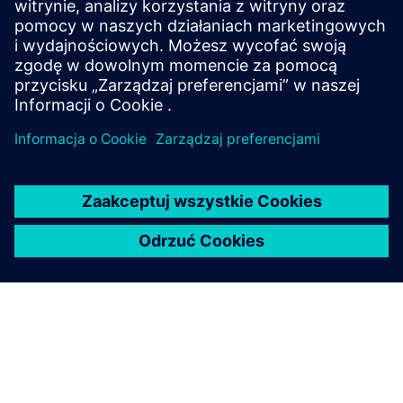
Poznaj czasy działania SICAM
A8000
SICAM A8000 CP-8010/12
SICAM CP-8010/12 to kompaktowy RTU na platformie
SICAM 8, łączący sterowanie, komunikację i inżynierię
z wysokim bezpieczeństwem cybernetycznym, aby
umożliwić elastyczną i wydajną automatyzację
zasilania w wielu aplikacjach.