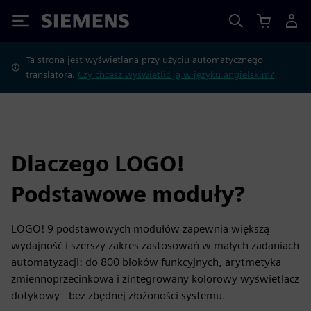
Siemens
Ta strona jest wyświetlana przy użyciu automatycznego
translatora.
Czy chcesz wyświetlić ją w języku angielskim?
Dlaczego LOGO!
Podstawowe moduły?
LOGO! 9 podstawowych modułów zapewnia większą
wydajność i szerszy zakres zastosowań w małych zadaniach
automatyzacji: do 800 bloków funkcyjnych, arytmetyka
zmiennoprzecinkowa i zintegrowany kolorowy wyświetlacz
dotykowy - bez zbędnej złożoności systemu.