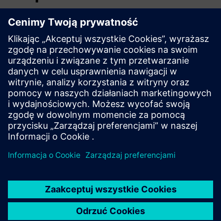
Aby chronić zakłady, systemy, maszyny i sieci przed
cyberzagrożeniami, konieczne jest wdrożenie — i ciągłe
utrzymywanie — całościowej, najnowocześniejszej
koncepcji bezpieczeństwa przemysłowego. Produkty i
rozwiązania Siemens stanowią tylko jeden element takiej
koncepcji. Aby uzyskać więcej informacji na temat
bezpieczeństwa przemysłowego, odwiedź stronę.
Dowiedz się więcej