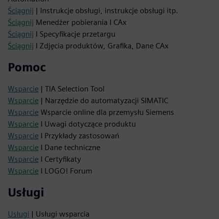
Ściągnij
| Instrukcje obsługi, instrukcje obsługi itp.
Ściągnij
Menedżer pobierania I CAx
Ściągnij
I Specyfikacje przetargu
Ściągnij
I Zdjęcia produktów, Grafika, Dane CAx
Pomoc
Wsparcie
| TIA Selection Tool
Wsparcie
| Narzędzie do automatyzacji SIMATIC
Wsparcie
Wsparcie online dla przemysłu Siemens
Wsparcie
I Uwagi dotyczące produktu
Wsparcie
I Przykłady zastosowań
Wsparcie
I Dane techniczne
Wsparcie
I Certyfikaty
Wsparcie
I LOGO! Forum
Usługi
Usługi
| Usługi wsparcia