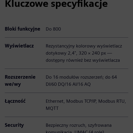
Kluczowe specyfikacje
Bloki funkcyjne
Do 800
Wyświetlacz
Rezystancyjny kolorowy wyświetlacz
dotykowy 2,4", 320 × 240 px —
dostępny również bez wyświetlacza
Rozszerzenie
Do 16 modułów rozszerzeń; do 64
we/wy
DI/60 DQ/16 AI/16 AQ
Łączność
Ethernet, Modbus TCP/IP, Modbus RTU,
MQTT
Security
Bezpieczny rozruch, szyfrowana
komunikacja, UMAC (4 role)