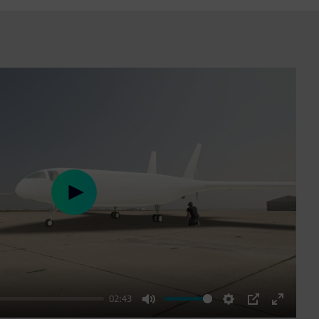
Play
02:43
Mute
Settings
PIP
Enter