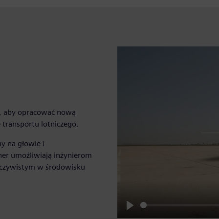
s, aby opracować nową
transportu lotniczego.
y na głowie i
er umożliwiają inżynierom
zeczywistym w środowisku
Play