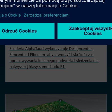
PRZYKŁAD WDROŻENIA
Scuderia AlphaTauri
Scuderia AlphaTauri wykorzystuje Designcenter,
Simcenter i Fibersim, aby stworzyć i skrócić czas
opracowywania idealnego podwozia i siedzenia dla
najwyższej klasy samochodu F1.