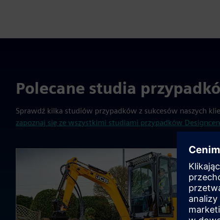
Polecane studia przypadk
Sprawdź kilka studiów przypadków z sukcesów naszych kli
zapoznaj się ze wszystkimi studiami przypadków Designcen