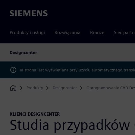
Siemens
Produkty i usługi
Rozwiązania
Branże
Sieć part
Designcenter
Ta strona jest wyświetlana przy użyciu automatycznego transl
Produkty
Designcenter
Oprogramowanie CAD Des
Home
KLIENCI DESIGNCENTER
Studia przypadków