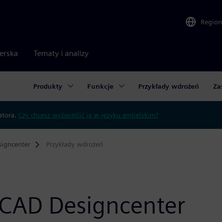
Region
nerska
Tematy i analizy
Produkty
Funkcje
Przykłady wdrożeń
Za
atora.
Czy chcesz wyświetlić ją w języku angielskim?
igncenter
Przykłady wdrożeń
 CAD Designcenter