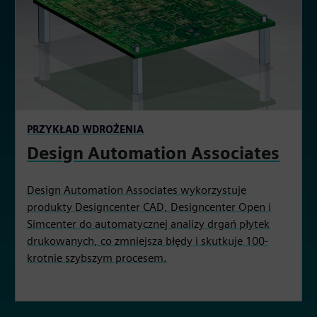
PRZYKŁAD WDROŻENIA
Design Automation Associates
Design Automation Associates wykorzystuje
produkty Designcenter CAD, Designcenter Open i
Simcenter do automatycznej analizy drgań płytek
drukowanych, co zmniejsza błędy i skutkuje 100-
krotnie szybszym procesem.