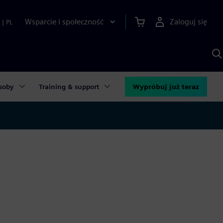
Wsparcie i społeczność
Zaloguj się
|
PL
S
z
p
S
A
soby
Training & support
Wypróbuj już teraz