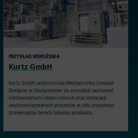
PRZYKŁAD WDROŻENIA
Kurtz GmbH
Kurtz GmbH wykorzystuje Mechatronics Concept
Designer w Designcenter do symulacji zachowań
mechanicznych i elektrycznych oraz integracji
zautomatyzowanych procesów w celu znacznego
zmniejszenia iteracji rozwoju produktu.