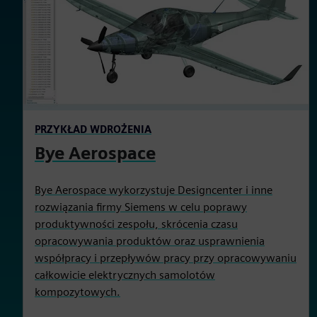
PRZYKŁAD WDROŻENIA
Bye Aerospace
Bye Aerospace wykorzystuje Designcenter i inne
rozwiązania firmy Siemens w celu poprawy
produktywności zespołu, skrócenia czasu
opracowywania produktów oraz usprawnienia
współpracy i przepływów pracy przy opracowywaniu
całkowicie elektrycznych samolotów
kompozytowych.