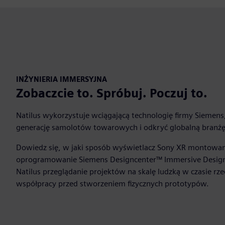
INŻYNIERIA IMMERSYJNA
Zobaczcie to. Spróbuj. Poczuj to.
Natilus wykorzystuje wciągającą technologię firmy Siemen
generację samolotów towarowych i odkryć globalną branżę 
Dowiedz się, w jaki sposób wyświetlacz Sony XR montowan
oprogramowanie Siemens Designcenter™ Immersive Design
Natilus przeglądanie projektów na skalę ludzką w czasie r
współpracy przed stworzeniem fizycznych prototypów.