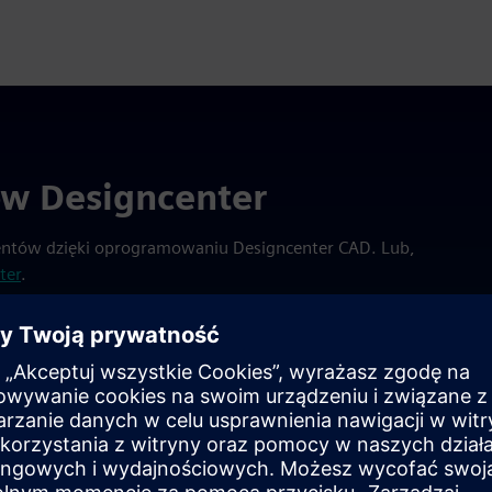
ów Designcenter
entów dzięki oprogramowaniu Designcenter CAD. Lub,
ter
.