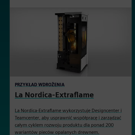
PRZYKŁAD WDROŻENIA
La Nordica-Extraflame
La Nordica-Extraflame wykorzystuje Designcenter i
Teamcenter, aby usprawnić współpracę i zarządzać
całym cyklem rozwoju produktu dla ponad 200
wariantów pieców opalanych drewnem.