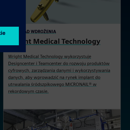
PRZYKŁAD WDROŻENIA
Wright Medical Technology
Wright Medical Technology wykorzystuje
Designcenter i Teamcenter do rozwoju produktów
cyfrowych, zarządzania danymi i wykorzystywania
danych, aby wprowadzić na rynek implant do
utrwalania śródszpikowego MICRONAIL® w
rekordowym czasie.