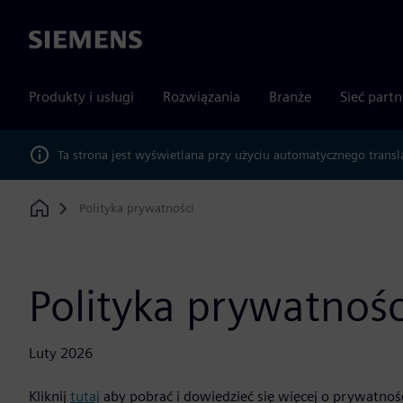
Siemens
Produkty i usługi
Rozwiązania
Branże
Sieć part
Ta strona jest wyświetlana przy użyciu automatycznego transl
Polityka prywatności
Home
Polityka prywatnoś
Luty 2026
Kliknij
tutaj
aby pobrać i dowiedzieć się więcej o prywatnoś