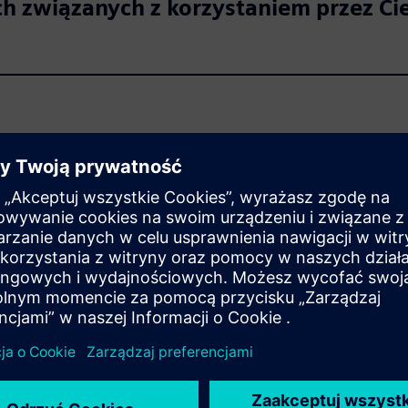
 związanych z korzystaniem przez Cie
h w celu przeprowadzenia badań satys
h związanych z podaniem o pracę
anych osobowych