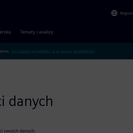
Region
nerska
Tematy i analizy
atora.
Czy chcesz wyświetlić ją w języku angielskim?
ci danych
ci swoich danych.