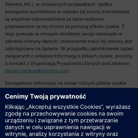
Siemens AG i, w stosownych przypadkach, spółka
powiązana wymieniona w odcisku tej strony internetowej
są wspólnie odpowiedzialne za dane osobowe
przetwarzane na tej stronie za pomocą plików cookie. Z
tego powodu w umowie określono swoje obowiązki w
zakresie ochrony danych; streszczenie treści tej umowy jest
udostępniane na żądanie. W przypadku jakichkolwiek żądań
związanych z niniejszą Informacją o plikach cookie, prosimy
o kontakt z Organizacją Prywatności Danych pod adresem
dataprotection@siemens.com
.
Szczegółowe informacje na temat różnych plików cookie
(np. cel pliku cookie i odbiorca informacji zebranych przez
plik cookie) można znaleźć tutaj: