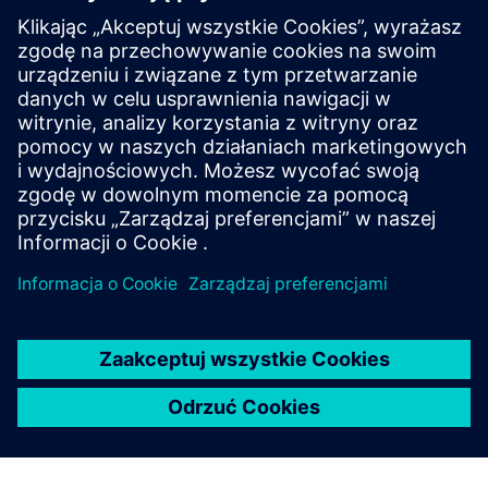
future
Learn strategies for addressing decarbonization
challenges, such as implementing transparent, data-
driven systems for tracking carbon footprints,
adopting renewable energy, and integrating
sustainable mobility solutions.