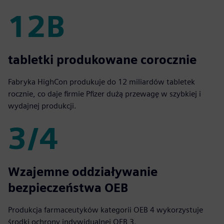
12B
12B
tabletki produkowane corocznie
Fabryka HighCon produkuje do 12 miliardów tabletek
rocznie, co daje firmie Pfizer dużą przewagę w szybkiej i
wydajnej produkcji.
3/4
3/4
Wzajemne oddziaływanie
bezpieczeństwa OEB
Produkcja farmaceutyków kategorii OEB 4 wykorzystuje
środki ochrony indywidualnej OEB 3.