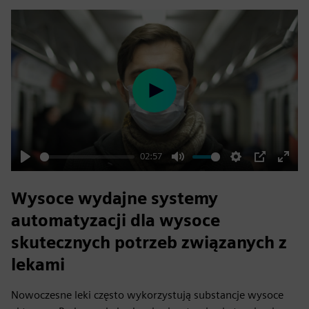
Play
02:57
Play
Mute
Settings
PIP
Enter
fulls
Wysoce wydajne systemy
automatyzacji dla wysoce
skutecznych potrzeb związanych z
lekami
Nowoczesne leki często wykorzystują substancje wysoce