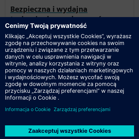
Bezpieczna i wydajna
technologia pomieszczeń
czystych
Pomieszczenia czyste wymagają precyzji. Kontroluj
zanieczyszczenia, przestrzegaj przepisów i umożliwiaj
inteligentne operacje cyfrowe, które chronią ludzi i
aktywa. Nasze rozwiązania cyfrowe zapewniają
dostosowane do konkretnych wymagań klienta.