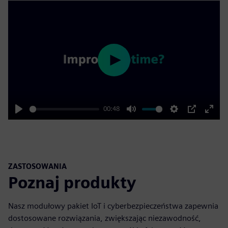
Play
00:48
Play
Mute
Settings
PIP
Enter
fulls
ZASTOSOWANIA
Poznaj produkty
Nasz modułowy pakiet IoT i cyberbezpieczeństwa zapewnia
dostosowane rozwiązania, zwiększając niezawodność,