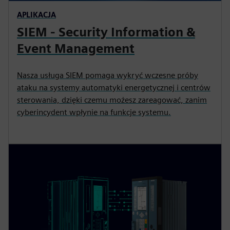
APLIKACJA
SIEM - Security Information &
Event Management
Nasza usługa SIEM pomaga wykryć wczesne próby
ataku na systemy automatyki energetycznej i centrów
sterowania, dzięki czemu możesz zareagować, zanim
cyberincydent wpłynie na funkcje systemu.