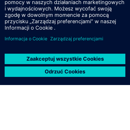
gazów cieplarnianych w zakresie 1, 2 lub 3.