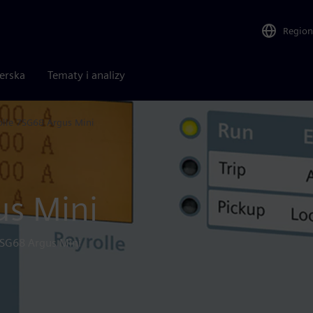
Region
nerska
Tematy i analizy
olle 7SG68 Argus Mini
us Mini
 7SG68 Argus Mini