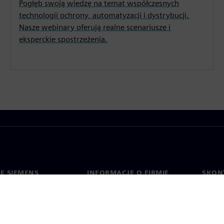
Pogłęb swoją wiedzę na temat współczesnych
technologii ochrony, automatyzacji i dystrybucji.
Nasze webinary oferują realne scenariusze i
eksperckie spostrzeżenia.
IE SIEMENS
INFORMACJE O FIRMIE
SKONT
Firma
Konta
ment
Relacje inwestorskie
Biura 