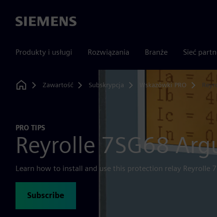
Siemens
Produkty i usługi
Rozwiązania
Branże
Sieć part
Zawartość
Subskrypcja
Wskazówki PRO
Reyr
Home
PRO TIPS
Reyrolle 7SG68 Arg
Learn how to install and use this protection relay Reyrolle
Subscribe