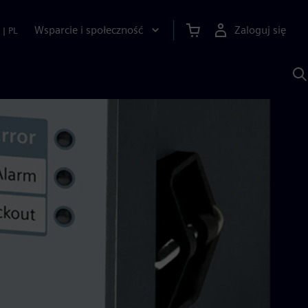
Wsparcie i społeczność
Zaloguj się
|
PL
S
z
p
S
A