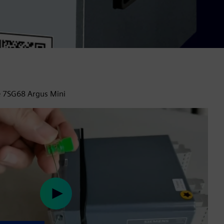
le 7SG68 Argus Mini
Play