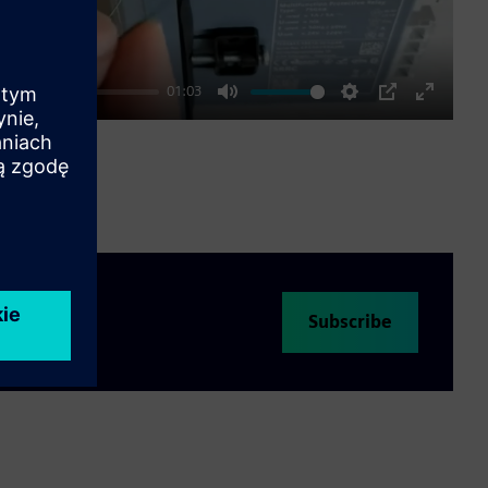
01:03
Mute
Settings
PIP
Enter
fullscre
Subscribe