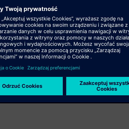
y email
wnload to another real
Play
s in the app