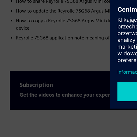
How to share Reyrolle 7SG68 Argus Mini configuration b
How to update the Reyrolle 7SG68 Argus Mini firmware
How to copy a Reyrolle 7SG68 Argus Mini device and do
device
Reyrolle 7SG68 application note meaning of device color
Subscription
Get the videos to enhance your expertise