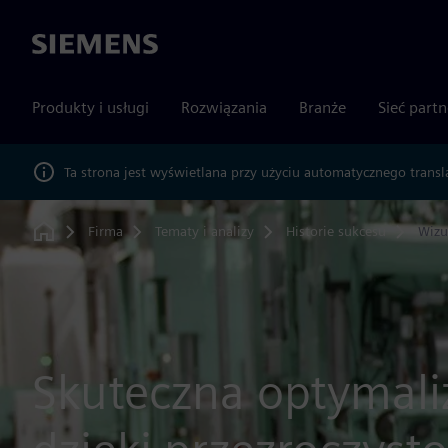
Siemens
Produkty i usługi
Rozwiązania
Branże
Sieć part
Ta strona jest wyświetlana przy użyciu automatycznego transl
Firma
Tematy i analizy
Historie sukcesu
Wizu
Home
Skuteczna optymali