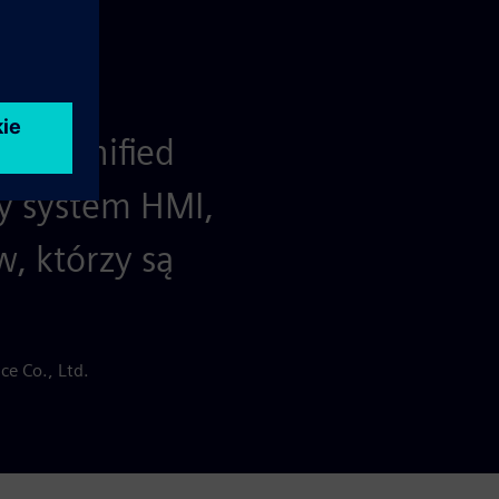
nCC Unified
y system HMI,
, którzy są
e Co., Ltd.