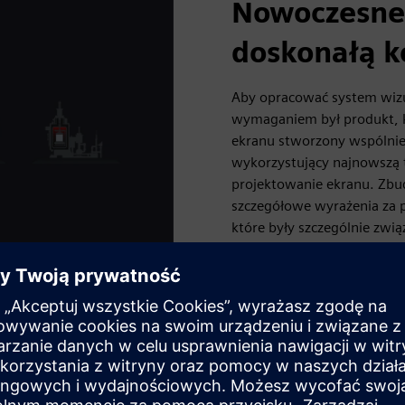
Nowoczesne 
doskonałą k
Aby opracować system wizua
wymaganiem był produkt, kt
ekranu stworzony wspólnie 
wykorzystujący najnowszą t
projektowanie ekranu. Zbud
szczegółowe wyrażenia za 
które były szczególnie zwi
informacje.