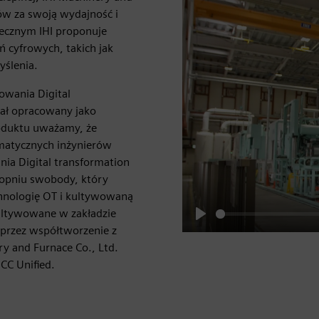
tów za swoją wydajność i
ecznym IHI proponuje
 cyfrowych, takich jak
ślenia.
owania Digital
tał opracowany jako
oduktu uważamy, że
rmatycznych inżynierów
ia Digital transformation
topniu swobody, który
hnologię OT i kultywowaną
ultywowane w zakładzie
Play
poprzez współtworzenie z
ry and Furnace Co., Ltd.
CC Unified.