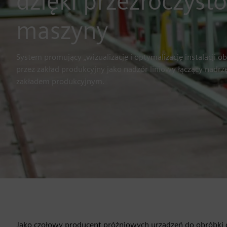
dzięki przezroczysto
maszyny
System promujący „wizualizację i optymalizację instalacji o
przez zakład produkcyjny jako nadzór liniowy łączący nadr
zakładem produkcyjnym.
Jako czołowy producent próżniowych urządzeń do obróbki c