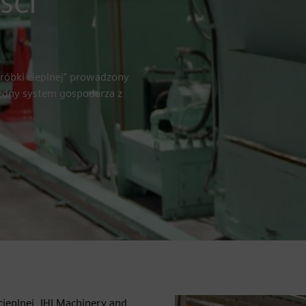
ści
bróbki cieplnej” prowadzony
zędny system gospodarza z
ieplnej, IHI Machinery and