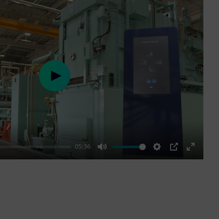
Play
05:36
Mute
Settings
PIP
Enter
fullscre