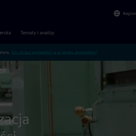
Region
nerska
Tematy i analizy
atora.
Czy chcesz wyświetlić ją w języku angielskim?
alizacja produkcji
zacja