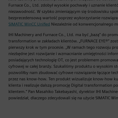
Furnace Co., Ltd. zdobył wysokie pochwały i uznanie klien
niezawodność. W szybko zmieniającym się środowisku społ
bezprecedensową wartość poprzez wykorzystanie rozwiązań
SIMATIC WinCC Unified
Niezależnie od konwencjonalnego my
IHI Machinery and Furnace Co., Ltd. ma być „bazą” do prom
transformation w zakładach klientów. „FURNACE EYE®” zos
pierwszy krok w tym procesie. „W ramach tego rozwoju pr
niezbędne jest rozwijanie i wzmacnianie umiejętności info
posiadających technologię OT, co jest problemem promowan
cyfrowej w całej branży. Szukaliśmy produktu o wysokim s
pozwoliłby nam zbudować cyfrowe rozwiązanie łączące tec
przez nas know-how. Ten produkt wizualizuje know-how k
klienta i realizuje dalszą promocję Digital transformation 
klientem.” Pan Masahiko Takebayashi, dyrektor IHI Machine
powiedział, dlaczego zdecydowali się na użycie SIMATIC Win