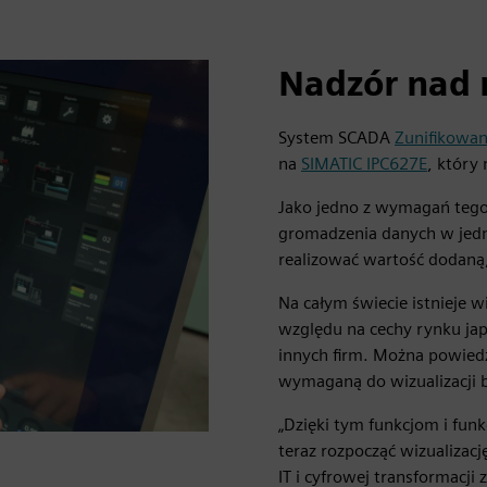
Nadzór nad
System SCADA
Zunifikowa
na
SIMATIC IPC627E
, który
Jako jedno z wymagań tego
gromadzenia danych w jedn
realizować wartość dodaną,
Na całym świecie istnieje wi
względu na cechy rynku japo
innych firm. Można powiedz
wymaganą do wizualizacji 
„Dzięki tym funkcjom i funk
teraz rozpocząć wizualiza
IT i cyfrowej transformacji