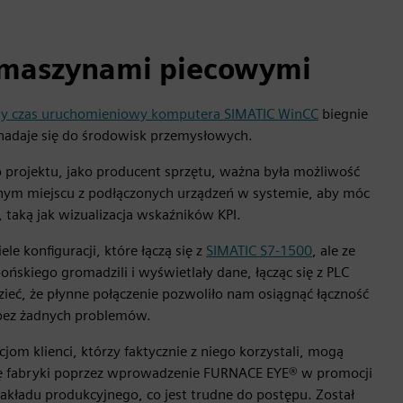
 maszynami piecowymi
ny czas uruchomieniowy komputera SIMATIC WinCC
biegnie
 nadaje się do środowisk przemysłowych.
 projektu, jako producent sprzętu, ważna była możliwość
ym miejscu z podłączonych urządzeń w systemie, aby móc
 taką jak wizualizacja wskaźników KPI.
ele konfiguracji, które łączą się z
SIMATIC S7-1500
, ale ze
ńskiego gromadzili i wyświetlały dane, łącząc się z PLC
ieć, że płynne połączenie pozwoliło nam osiągnąć łączność
bez żadnych problemów.
cjom klienci, którzy faktycznie z niego korzystali, mogą
cję fabryki poprzez wprowadzenie FURNACE EYE® w promocji
 zakładu produkcyjnego, co jest trudne do postępu. Został