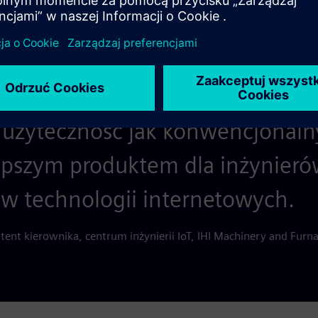
ko programistyczne, SIMATIC Wi
 użyteczność jak konwencjonaln
lepszym produktem dla inżynierów
w technologii internetowych.
t kierownika, centrum inżynierii IoT, IHI Machinery and Furnac