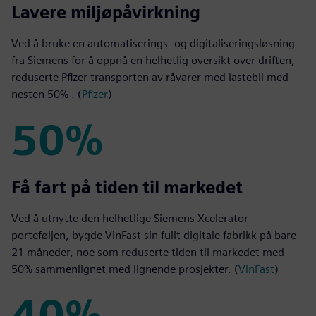
50%
Lavere miljøpåvirkning
Ved å bruke en automatiserings- og digitaliseringsløsning
fra Siemens for å oppnå en helhetlig oversikt over driften,
reduserte Pfizer transporten av råvarer med lastebil med
nesten 50% . (
Pfizer
)
50%
50%
Få fart på tiden til markedet
Ved å utnytte den helhetlige Siemens Xcelerator-
porteføljen, bygde VinFast sin fullt digitale fabrikk på bare
21 måneder, noe som reduserte tiden til markedet med
50% sammenlignet med lignende prosjekter. (
VinFast
)
40%