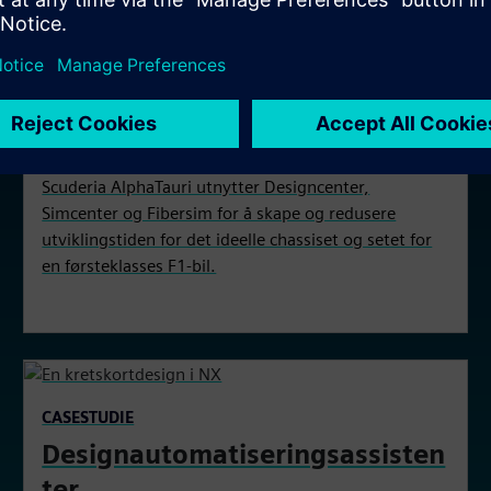
CASESTUDIE
AlphaTauri Scuderia
Scuderia AlphaTauri utnytter Designcenter,
Simcenter og Fibersim for å skape og redusere
utviklingstiden for det ideelle chassiset og setet for
en førsteklasses F1-bil.
CASESTUDIE
Designautomatiseringsassisten
ter