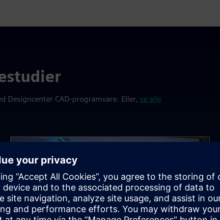
estudier
med Designcenter CAD-programvare. Eller,
se alle