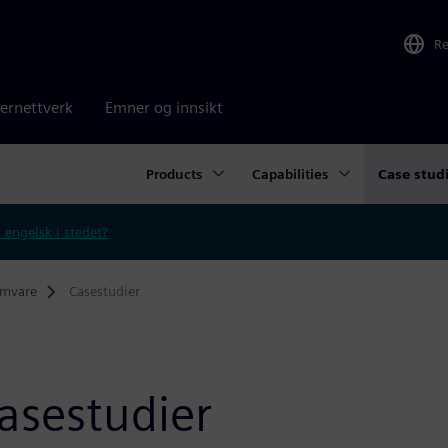
R
ernettverk
Emner og innsikt
Products
Capabilities
Case stud
 engelsk i stedet?
amvare
Casestudier
asestudier