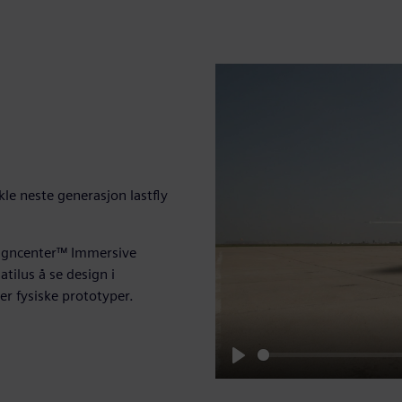
le neste generasjon lastfly
igncenter™ Immersive
tilus å se design i
er fysiske prototyper.
Play