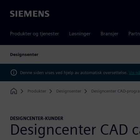
Siemens
Produkter og tjenester
Løsninger
Bransjer
Partn
Designsenter
Denne siden vises ved hjelp av automatisk oversettelse.
Vis på
Produkter
Designsenter
Designcenter CAD-progr
Home
DESIGNCENTER-KUNDER
Designcenter CAD c