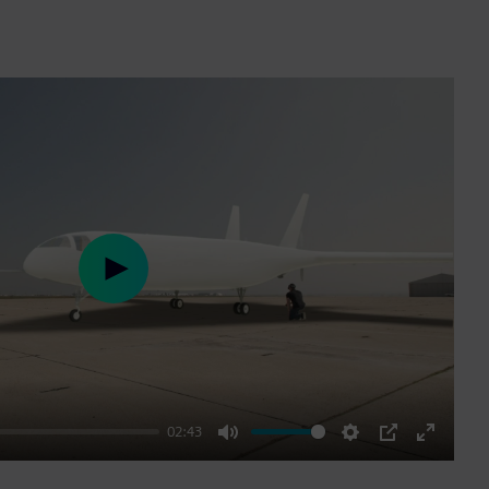
Play
02:43
Mute
Settings
PIP
Enter
fullscre