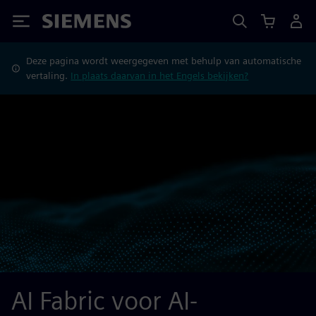
Siemens
Deze pagina wordt weergegeven met behulp van automatische
vertaling.
In plaats daarvan in het Engels bekijken?
AI Fabric voor AI-