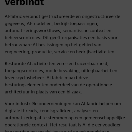
verbindt
AI-fabric verbindt gestructureerde en ongestructureerde
gegevens, AI-modellen, bedrijfstoepassingen,
automatiseringsworkflows, semantische context en
beheerscontroles. Dit geeft organisaties een basis voor
betrouwbare AI-beslissingen op het gebied van
engineering, productie, service en bedrijfsactiviteiten.
Bestuurde AI-activiteiten vereisen traceerbaarheid,
toegangscontroles, modelbewaking, uitlegbaarheid en
levenscyclusbeheer. AI fabric maakt deze
besturingselementen onderdeel van de operationele
architectuur in plaats van een bijzaak.
Voor industriële ondernemingen kan AI-fabric helpen om
digitale threads, kennisgrafieken, analyses en
automatisering af te stemmen op een gemeenschappelijke
operationele context. Het resultaat is AI die eenvoudiger
kan worden geschaald, bestuurd en gekoppeld aan