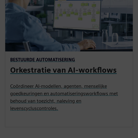
BESTUURDE AUTOMATISERING
Orkestratie van AI-workflows
Coördineer AI-modellen, agenten, menselijke
goedkeuringen en automatiseringsworkflows met
behoud van toezicht, naleving en
levenscycluscontroles.