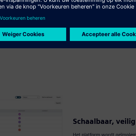
Schaalbaar, veili
Het platform wordt geïmpleme