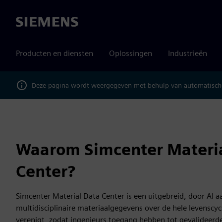
Siemens
Producten en diensten
Oplossingen
Industrieën
Deze pagina wordt weergegeven met behulp van automatische
Waarom Simcenter Materia
Center?
Simcenter Material Data Center is een uitgebreid, door AI 
multidisciplinaire materiaalgegevens over de hele levenscy
verenigt, zodat ingenieurs toegang hebben tot gevalideerd