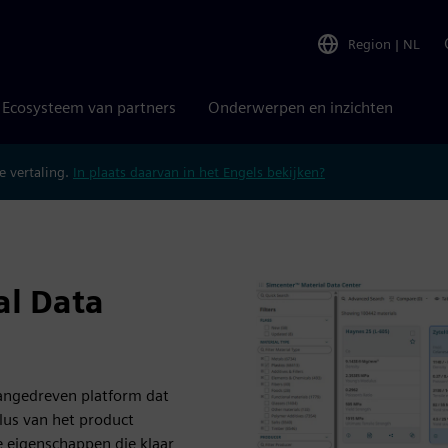
Region
|
NL
Ecosysteem van partners
Onderwerpen en inzichten
 vertaling.
In plaats daarvan in het Engels bekijken?
l Data
aangedreven platform dat
clus van het product
e eigenschappen die klaar