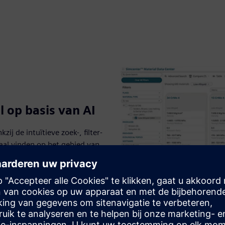
 op basis van AI
ij de intuïtieve zoek-, filter-
iaal vinden op het gebied van
ciers. Visualiseer afwegingen
 van onze generatieve AI-
ng, waardoor slimmere,