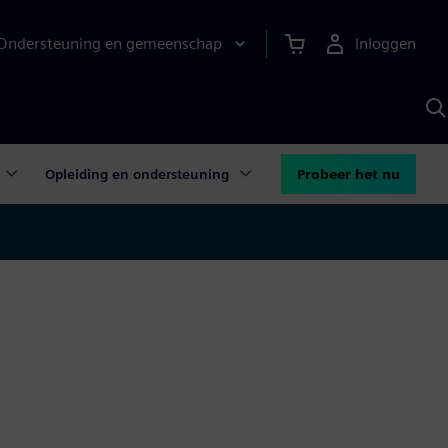
Ondersteuning en gemeenschap
Inloggen
Z
m
S
A
Opleiding en ondersteuning
Probeer het nu