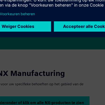
NX Manufacturing
 voor uw specifieke behoeften op het gebied van de
ieronder of klik om alle NX-producten te zien