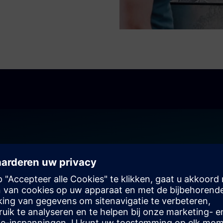
ddelen
nars, infographics en gedetailleerde informatiebronnen op
 Resources. Zoek per branche, product, inhoudstype of
st is.