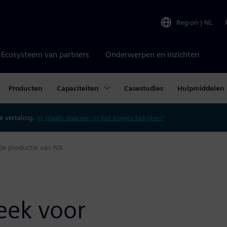
Region
|
NL
Ecosysteem van partners
Onderwerpen en inzichten
Producten
Capaciteiten
Casestudies
Hulpmiddelen
 vertaling.
In plaats daarvan in het Engels bekijken?
de productie van NX
eek voor