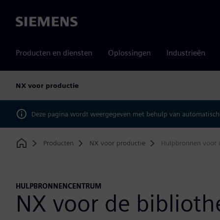
Siemens
Producten en diensten
Oplossingen
Industrieën
NX voor productie
Deze pagina wordt weergegeven met behulp van automatische
Producten
NX voor productie
Hulpbronnen voor 
Home
HULPBRONNENCENTRUM
NX voor de biblioth