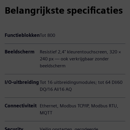
Belangrijkste specificaties
Functieblokken
Tot 800
Beeldscherm
Resistief 2,4" kleurentouchscreen, 320 ×
240 px — ook verkrijgbaar zonder
beeldscherm
I/O-uitbreiding
Tot 16 uitbreidingsmodules; tot 64 DI/60
DQ/16 AI/16 AQ
Connectiviteit
Ethernet, Modbus TCP/IP, Modbus RTU,
MQTT
Security
Veilig opstarten, gecodeerde