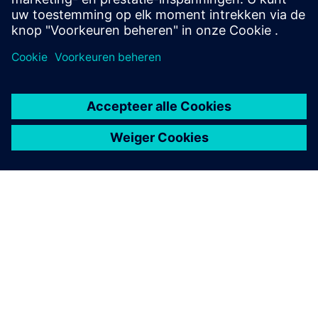
Om fabrieken, systemen, machines en netwerken tegen
cyberbedreigingen te beschermen, is het noodzakelijk om
een holistisch, ultramodern concept voor industriële
beveiliging te implementeren en voortdurend te
onderhouden. De producten en oplossingen van Siemens
vormen slechts één onderdeel van zo'n concept. Voor meer
informatie over industriële beveiliging kunt u terecht op.
Meer informatie