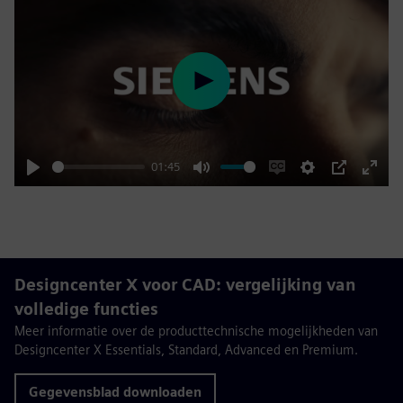
Play
01:45
Play
Mute
Enable
Settings
PIP
Enter
captions
fulls
Designcenter X voor CAD: vergelijking van
volledige functies
Meer informatie over de producttechnische mogelijkheden van
Designcenter X Essentials, Standard, Advanced en Premium.
Gegevensblad downloaden