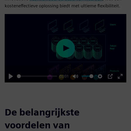
kosteneffectieve oplossing biedt met ultieme flexibiliteit.
Play
02:01
Play
Mute
Settings
PIP
Enter
fulls
De belangrijkste
voordelen van