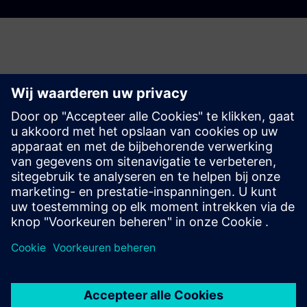
Het is gemakkelijk om met
Designcenter aan de slag te gaan
Kies uit vier flexibele,
voorverpakte Designcenter X-
oplossingen
die al het hoogwaardige ontwerpvermogen
leveren dat u nodig hebt.
Als u ooit een productvraag hebt, het
Ondersteuningscentrum en
De gemeenschap van het
Designcenter
zijn altijd slechts een muisklik verwijderd om
te helpen.
Nu kopen