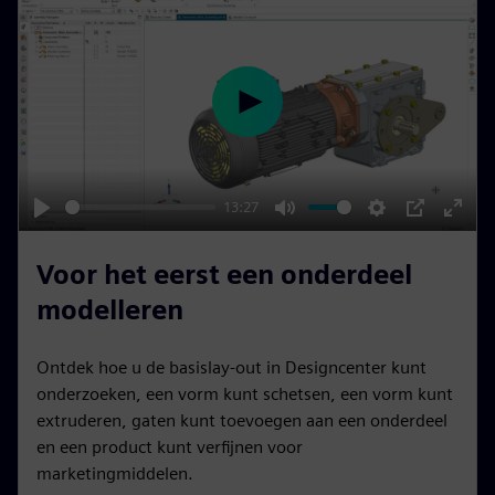
c
r
e
e
P
n
l
a
y
13:27
P
M
S
P
E
l
u
e
I
n
Voor het eerst een onderdeel
a
t
t
P
t
modelleren
y
e
t
e
i
r
Ontdek hoe u de basislay-out in Designcenter kunt
n
f
onderzoeken, een vorm kunt schetsen, een vorm kunt
g
u
extruderen, gaten kunt toevoegen aan een onderdeel
s
l
en een product kunt verfijnen voor
l
marketingmiddelen.