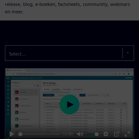
release, blog, e-boeken, factsheets, community, webinars
en meer.
Select...
P
l
a
y
12:20