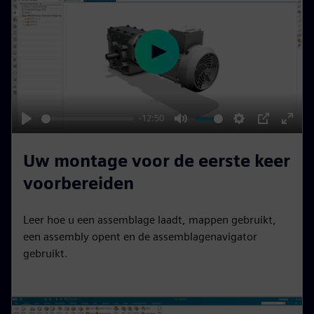
e
e
n
P
l
a
y
-12:50
P
M
S
P
E
l
u
e
I
n
Uw montage voor de eerste keer
a
t
t
P
t
voorbereiden
y
e
t
e
i
r
Leer hoe u een assemblage laadt, mappen gebruikt,
n
f
een assembly opent en de assemblagenavigator
g
u
gebruikt.
s
l
l
s