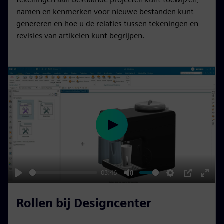
s
l
namen en kenmerken voor nieuwe bestanden kunt
l
genereren en hoe u de relaties tussen tekeningen en
revisies van artikelen kunt begrijpen.
s
c
r
e
e
n
P
l
a
y
03:46
P
M
S
P
E
l
u
e
I
n
Rollen bij Designcenter
a
t
t
P
t