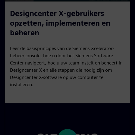
P
M
S
P
E
l
u
e
I
n
Designcenter X-gebruikers
a
t
t
P
t
opzetten, implementeren en
y
e
t
e
beheren
i
r
n
f
Leer de basisprincipes van de Siemens Xcelerator-
g
u
beheerconsole, hoe u door het Siemens Software
s
l
Center navigeert, hoe u uw team instelt en beheert in
l
Designcenter X en alle stappen die nodig zijn om
s
Designcenter X-software op uw computer te
c
installeren.
r
e
e
n