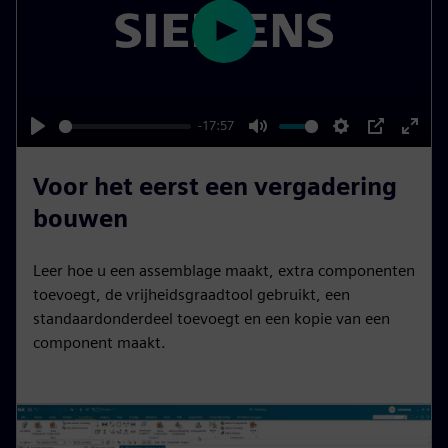
n
e
s
e
P
n
l
a
y
-17:57
P
M
S
P
E
l
u
e
I
n
Voor het eerst een vergadering
a
t
t
P
t
bouwen
y
e
t
e
i
r
Leer hoe u een assemblage maakt, extra componenten
n
f
toevoegt, de vrijheidsgraadtool gebruikt, een
g
u
standaardonderdeel toevoegt en een kopie van een
s
l
component maakt.
l
s
c
r