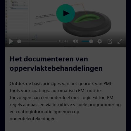
e
e
n
P
l
a
y
02:41
P
M
S
P
E
l
u
e
I
n
Het documenteren van
a
t
t
P
t
oppervlaktebehandelingen
y
e
t
e
i
r
Ontdek de basisprincipes van het gebruik van PMI-
n
f
tools voor coatings: automatisch PMI-notities
g
u
toevoegen aan een onderdeel met Logic Editor, PMI-
s
l
regels aanpassen via intuïtieve visuele programmering
l
en coatinginformatie opnemen op
onderdelentekeningen.
s
c