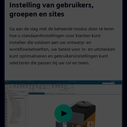
l
u
n
e
I
n
Instelling van gebruikers,
a
t
a
t
P
t
groepen en sites
y
e
b
t
e
l
i
r
Ga aan de slag met de beheerde modus door te leren
e
n
f
hoe u standaardinstellingen voor klanten kunt
c
g
u
instellen die voldoen aan uw ontwerp- en
a
s
l
workflowbehoeften, uw beleid voor in- en uitchecken
p
l
kunt optimaliseren en gebruikersinstellingen kunt
selecteren die passen bij uw rol en team.
t
s
i
c
o
r
n
e
s
e
n
P
l