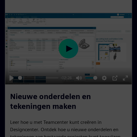
s
c
r
e
e
n
P
l
a
y
-02:28
P
M
S
P
E
l
u
e
I
n
Nieuwe onderdelen en
a
t
t
P
t
tekeningen maken
y
e
t
e
i
r
Leer hoe u met Teamcenter kunt creëren in
n
f
Designcenter. Ontdek hoe u nieuwe onderdelen en
g
u
tekeningen aan bestaande projecten kunt toewijzen,