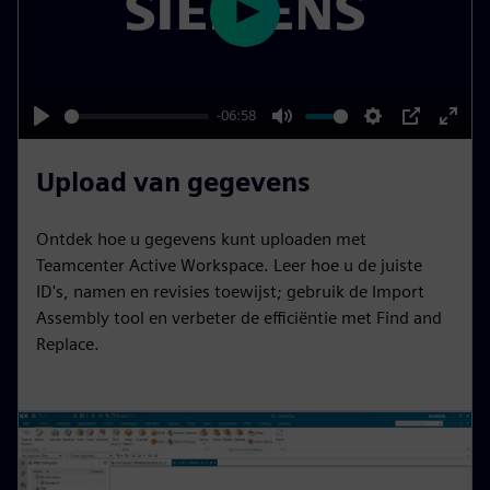
P
l
a
y
-06:58
P
M
S
P
E
l
u
e
I
n
Upload van gegevens
a
t
t
P
t
y
e
t
e
Ontdek hoe u gegevens kunt uploaden met
i
r
Teamcenter Active Workspace. Leer hoe u de juiste
n
f
ID's, namen en revisies toewijst; gebruik de Import
Assembly tool en verbeter de efficiëntie met Find and
g
u
Replace.
s
l
l
s
c
r