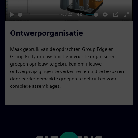
a
y
-03:22
P
M
S
P
E
l
u
e
I
n
Ontwerporganisatie
a
t
t
P
t
y
e
t
e
Maak gebruik van de opdrachten Group Edge en
i
r
Group Body om uw functie-invoer te organiseren,
n
f
groepen opnieuw te gebruiken om nieuwe
ontwerpwijzigingen te verkennen en tijd te besparen
g
u
door eerder gemaakte groepen te gebruiken voor
s
l
complexe assemblages.
l
s
c
r
e
e
n