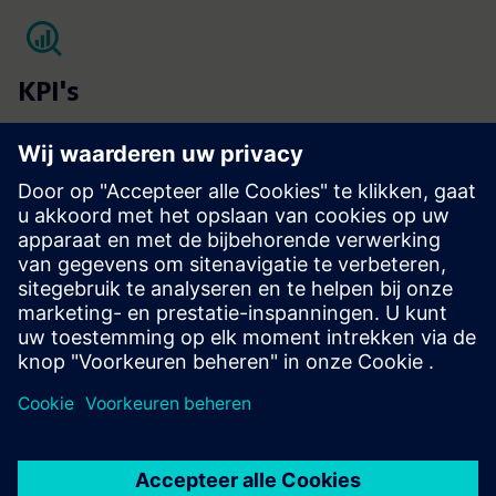
KPI's
Tevredenheid van de bewoners
Vermindering van ziekteverlof
Vacaturepercentage