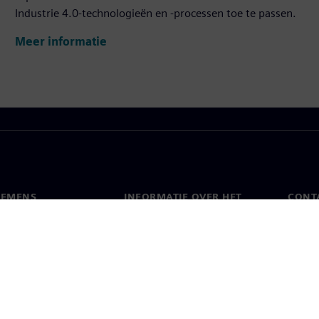
Industrie 4.0-technologieën en -processen toe te passen.
Meer informatie
IEMENS
INFORMATIE OVER HET
CONT
BEDRIJF
s
Conta
Bedrijf
chap
Werel
Relaties met investeerders
en pers
Strategie