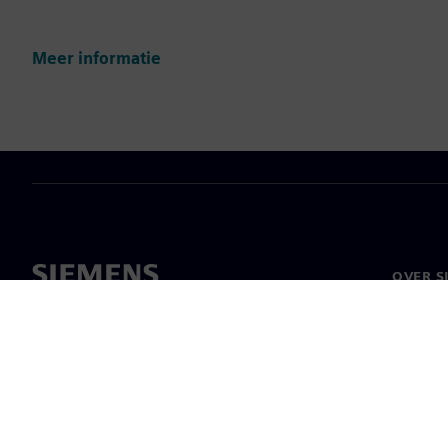
Meer informatie
OVER S
Over on
Leiders
Nieuws 