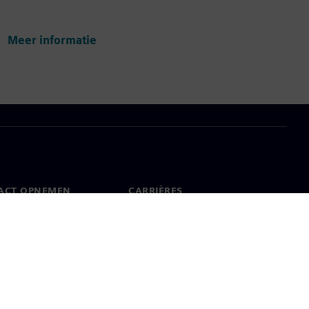
Meer informatie
ACT OPNEMEN
CARRIÈRES
ct
Banen en carrières
dwijde kantoren
Openstaande functies