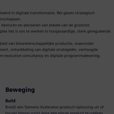
eerd in digitale transformatie. We geven strategisch
tenschappen.
 besturen en adviseren van enkele van de grootste
plex het is om te werken in hoogwaardige, sterk gereguleerde
bied van biowetenschappelijke productie, waaronder
ent, ontwikkeling van digitale strategieën, verhoogde
ssen executive consultancy en digitale programmalevering.
Beweging
Build
Breidt een Siemens Xcelerator-product/-oplossing uit of
bouwt hierop voort door een nieuw product te creëren,