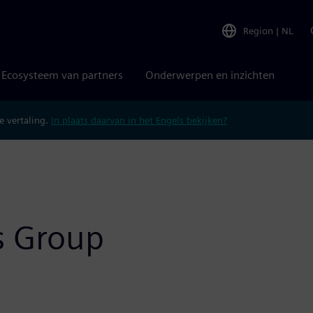
Region
|
NL
Ecosysteem van partners
Onderwerpen en inzichten
 vertaling.
In plaats daarvan in het Engels bekijken?
s Group