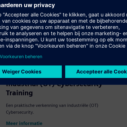
Industrial (OT) Cybersecurity
Training
Een praktische verkenning van industriële (OT)
Cybersecurity.
Meer informatie