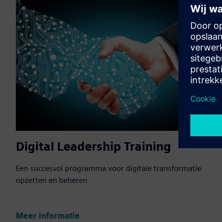
Digital Leadership Training
Een succesvol programma voor digitale transformatie
opzetten en beheren
Meer informatie