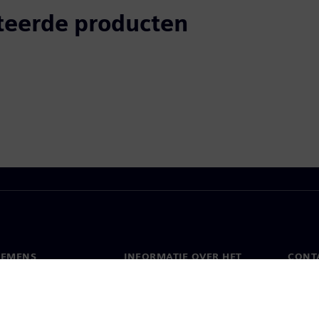
teerde producten
IEMENS
INFORMATIE OVER HET
CONT
BEDRIJF
s
Conta
Bedrijf
chap
Werel