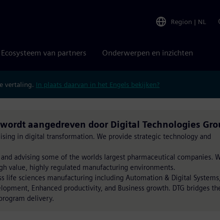
Region
|
NL
Ecosysteem van partners
Onderwerpen en inzichten
 vertaling.
In plaats daarvan in het Engels bekijken?
 wordt aangedreven door Digital Technologies Gro
ising in digital transformation. We provide strategic technology and
 and advising some of the worlds largest pharmaceutical companies. 
gh value, highly regulated manufacturing environments.
ss life sciences manufacturing including Automation & Digital Systems
lopment, Enhanced productivity, and Business growth. DTG bridges th
program delivery.