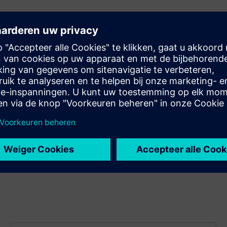
ke en zwakke punten en hiaten
ector, geografie of bedrijfsgrootte
ders in uw sector