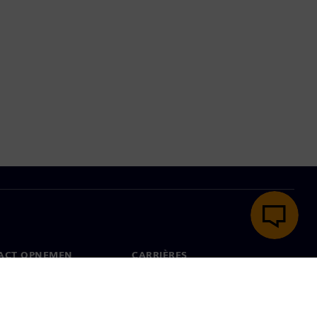
ACT OPNEMEN
CARRIÈRES
ct
Banen en carrières
dwijde kantoren
Openstaande functies