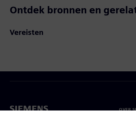
Ontdek bronnen en gerela
Vereisten
OVER S
Over on
Leiders