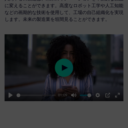
に変えることができます。高度なロボット工学や人工知能
などの画期的な技術を使用して、工場の自己組織化を実現
します。未来の製造業を垣間見ることができます。
Play
01:09
Play
Mute
Settings
PIP
Enter
fulls