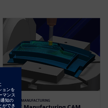
NX FOR MANUFACTURING
NX X Manufacturing CAM