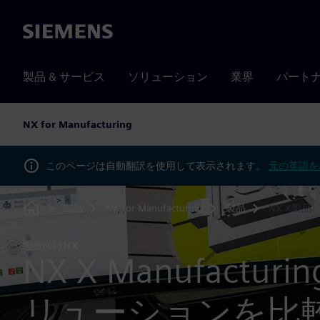
Siemens
製品 & サービス
ソリューション
業界
パート
NX for Manufacturing
このページは自動翻訳を使用して表示されます。
元の英語を
製品
NX for Manufacturing
製品
NX X製品
Home
製造向けNX
NX X Manufacturi
リューションを比