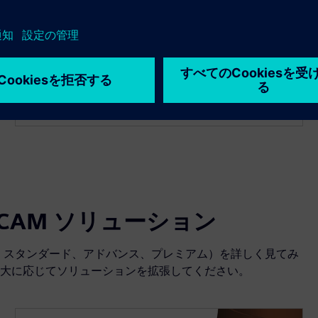
Advanced
クラウドテクノロジーを搭載した3軸加工機能を使
用して、標準製品に基づいて構築されたNX X
Manufacturing CAM Advanced で自由曲面部品をプ
ログラムします。
CAD/CAM ソリューション
ッセンシャル、スタンダード、アドバンス、プレミアム）を詳しく見てみ
大に応じてソリューションを拡張してください。