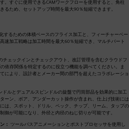
す。すぐに使用できるCAMワークフローを使用すると、角柱
きるため、セットアップ時間を最大90％短縮できます。
化するための体積ベースのフライス加工と、フィーチャーベー
高速加工戦略は加工時間を最大60％短縮でき、マルチパート
ルのチェックインとチェックアウト、改訂管理を含むクラウドフ
プの依存関係を特定するのに役立つ機能を調べてください。ま
てにより、設計者とメーカー間の部門を超えたコラボレーショ
ンドルとデュアルスピンドルの旋盤で円筒部品を効果的に加工
ターン、ボア、アンダーカット操作が含まれ、仕上げ技術には
には、スポット、ドリル、ペック、チップ、リーム、タップの
制御が可能になり、外径と内径のねじ切りが可能です。
ン：
ツールパスアニメーションとポストプロセッサを使用し