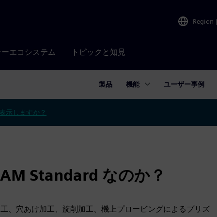
Region
ナーエコシステム
トピックと知見
製品
機能
ユーザー事例
表示しますか？
 CAM Standard なのか？
、2.5軸フライス加工、穴あけ加工、旋削加工、機上プロービングによるプリズ