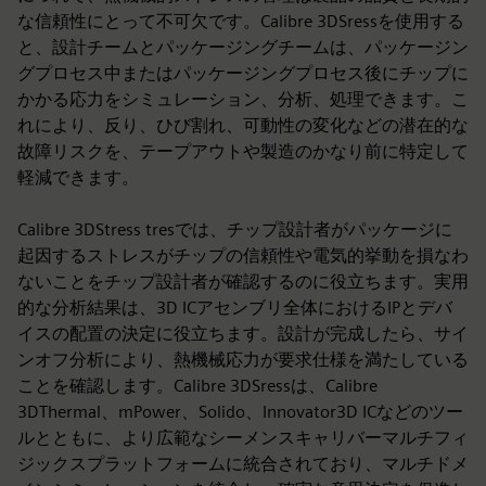
な信頼性にとって不可欠です。Calibre 3DSressを使用する
と、設計チームとパッケージングチームは、パッケージン
グプロセス中またはパッケージングプロセス後にチップに
かかる応力をシミュレーション、分析、処理できます。こ
れにより、反り、ひび割れ、可動性の変化などの潜在的な
故障リスクを、テープアウトや製造のかなり前に特定して
軽減できます。
Calibre 3DStress tresでは、チップ設計者がパッケージに
起因するストレスがチップの信頼性や電気的挙動を損なわ
ないことをチップ設計者が確認するのに役立ちます。実用
的な分析結果は、3D ICアセンブリ全体におけるIPとデバ
イスの配置の決定に役立ちます。設計が完成したら、サイ
ンオフ分析により、熱機械応力が要求仕様を満たしている
ことを確認します。Calibre 3DSressは、Calibre
3DThermal、mPower、Solido、Innovator3D ICなどのツー
ルとともに、より広範なシーメンスキャリバーマルチフィ
ジックスプラットフォームに統合されており、マルチドメ