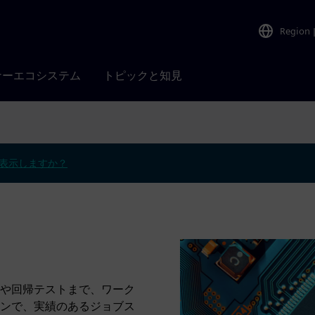
Region
ナーエコシステム
トピックと知見
表示しますか？
や回帰テストまで、ワーク
ンで、実績のあるジョブス