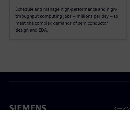
Schedule and manage high-performance and high-
throughput computing jobs – millions per day – to
meet the complex demands of semiconductor
design and EDA.
シーメ
企業概