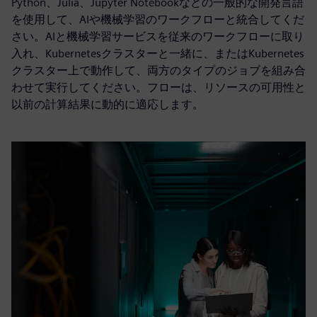
Python、Julia、Jupyter Notebookなどの一般的な開発言語
を使用して、AIや機械学習のワークフローと統合してくだ
さい。AIと機械学習サービスを従来のワークフローに取り
入れ、Kubernetesクラスターと一緒に、またはKubernetes
クラスター上で動作して、両方のタイプのジョブを組み合
わせて実行してください。フローは、リソースの可用性と
以前の計算結果に動的に適応します。