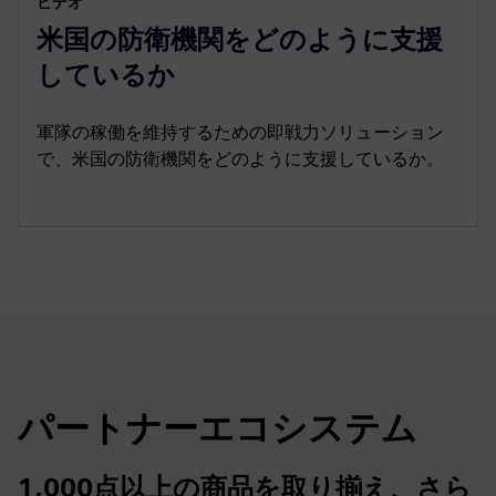
ビデオ
l
u
e
I
n
米国の防衛機関をどのように支援
a
t
t
P
t
y
e
t
e
しているか
i
r
n
f
軍隊の稼働を維持するための即戦力ソリューション
g
u
で、米国の防衛機関をどのように支援しているか。
s
l
l
s
c
r
e
e
n
パートナーエコシステム
1,000点以上の商品を取り揃え、さら