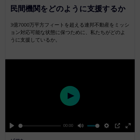
民間機関をどのように支援するか
a
t
t
P
t
y
e
t
e
i
r
3億7000万平方フィートを超える連邦不動産をミッシ
ョン対応可能な状態に保つために、私たちがどのよ
n
f
うに支援しているか。
g
u
s
l
l
s
c
r
e
e
P
n
l
a
y
01:27
P
M
S
P
E