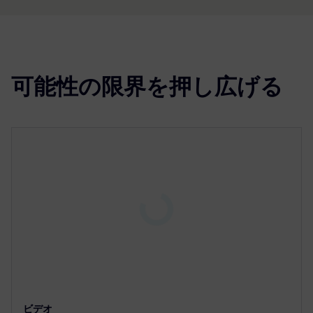
可能性の限界を押し広げる
P
l
a
y
01:30
P
M
S
P
E
ビデオ
l
u
e
I
n