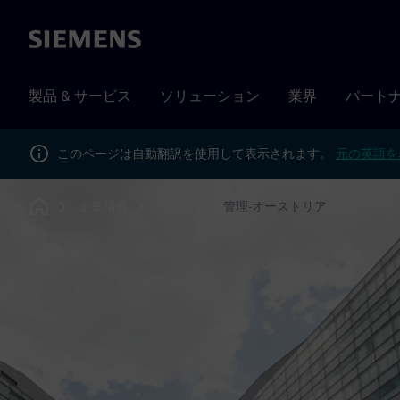
Siemens
製品 & サービス
ソリューション
業界
パート
このページは自動翻訳を使用して表示されます。
元の英語を
企業情報
経営陣
管理-オーストリア
Home