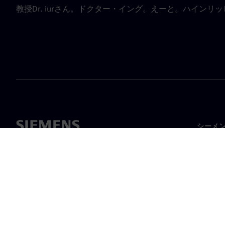
教授Dr. iurさん。ドクター・イング。えーと。ハインリ
シーメ
企業概
経営陣
ニュー