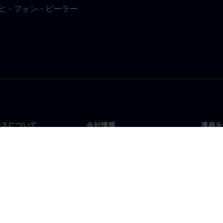
ッヒ・フォン・ピーラー
ンスについて
会社情報
連絡を
要
企業情報
お問
投資家向け広報活動
世界
スルーム
戦略