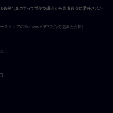
10条第1項に従って労使協議会から監査役会に委任された
ストリアのSiemens AG中央労使協議会会長）
ん
5日