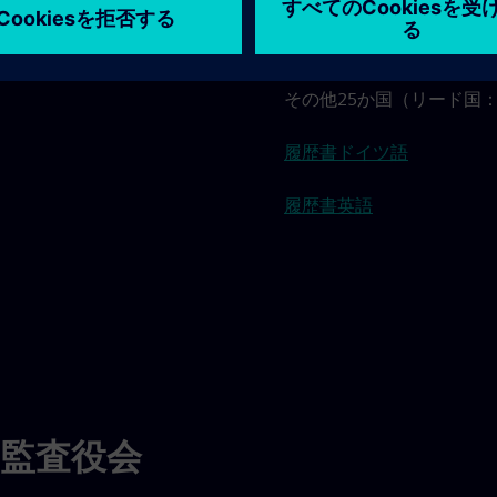
Siemens AGオーストリアのChief
その他25か国（リード国
履歴書ドイツ語
履歴書英語
の監査役会