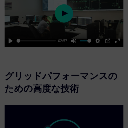
Play
02:57
Play
Mute
Settings
PIP
Enter
fulls
グリッドパフォーマンスの
ための高度な技術