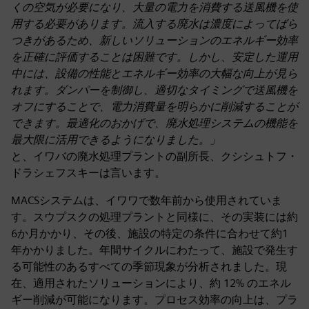
くの空気が必要になり、大量の電力を消費する送風機を使
用する必要があります。流入する廃水は濃度によってばら
つきがあるため、新しいソリューションのエネルギー効率
を正確に評価することは困難です。しかし、安定した運用
中には、設備の性能とエネルギー効率の大幅な向上が見ら
れます。ダンパーを制御し、適切なタイミングで送風機を
オフにすることで、電力消費量を明らかに削減することが
できます。最適化のおかげで、廃水処理システムの機能を
最大限に活用できるようになりました。」
と、イワバの廃水処理プラントの副所長、クシシュトフ・
ドラシェフスキーは言います。
MACSシステムは、イワワで数年前から使用されていま
す。スウプスクの処理プラントと同様に、その実装には約
6か月かかり、その後、施設の特定の条件に合わせて約1
年かかりました。年間サイクルにわたって、施設で発生す
る可能性のあるすべての季節現象が分析されました。現
在、適用されたソリューションにより、約 12% のエネル
ギー削減が可能になります。プロセス効率の向上は、プラ