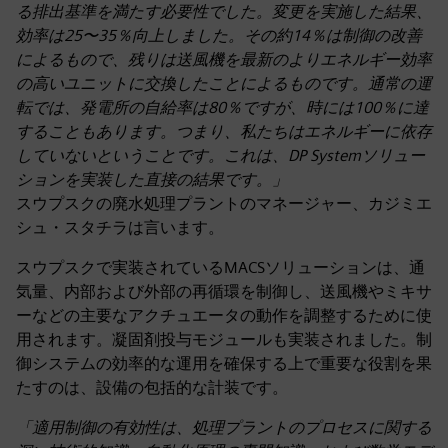
る排出基準を満たす必要性でした。変更を実施した結果、
効率は25〜35％向上しました。その約14％は制御の改善
によるもので、残りは送風機を最新のよりエネルギー効率
の高いユニットに交換したことによるものです。通常の運
転では、発電所の自給率は80％ですが、時には100％に達
することもあります。つまり、私たちはエネルギーに依存
していないということです。これは、DP Systemソリュー
ションを実装した直接の結果です。」
スウプスクの廃水処理プラントのマネージャー、カジミエ
シュ・スタチラは言います。
スウプスクで実装されているMACSソリューションは、通
気量、内部および外部の再循環を制御し、送風機やミキサ
ーなどの主要なアクチュエータの動作を調整するために使
用されます。凝固剤投与モジュールも実装されました。制
御システムの効率的な運用を確保する上で重要な役割を果
たすのは、設備の包括的な計装です。
「適用制御の有効性は、処理プラントのプロセスに関する