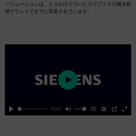
ソリューションは、とりわけイワバとスウプスクの廃水処
理プラントですでに実装されています。
Play
-03:02
Play
Mute
Enable
Settings
PIP
Enter
captions
fulls