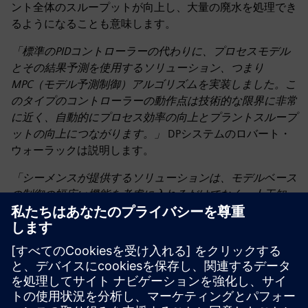
ント全体のスループットが向上し、大量の廃水を処理でき
るようになることも意味します。
「標準のPIDコントローラーの代わりに、プロセスモデル
とその結果予測を使用するソリューション、つまり
MPC（モデル予測制御）アルゴリズムを実装しました。こ
のタイプのコントローラーの動作点は技術的な限界に非常
に近く、自動的にプロセス効率の向上とプラントスループ
ットの向上につながります。」
DPシステムのロバート・
ウォーラックは説明します。
「シーメンスが提供するソリューションは、モデルベース
の制御の幅広い機能を考慮に入れるだけでなく、人工知
能、つまり機械学習（ディープラーニング）もサポートし
ています。これらすべてが制御効率を高め、エネルギー消
費を最適化してプロセス性能を向上させる機会を増やしま
す。」
シーメンス・ポルスカのミハウ・ウルリンスキー
を強調しています。