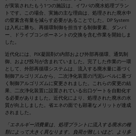
が実装されたもう1つの施設は、イワバの廃水処理プラン
トです。この場合、実施の主な理由は、処理された廃水中
の窒素含有量を減らす必要があることでした。DP System
は入札に勝ち、再循環制御を担当する制御要素、ダンパ
ー、ドライブコンポーネントの交換を含む作業を開始しま
した。
近代化には、PIX凝固剤の内部および外部再循環、通気制
御、および投与が含まれていました。完了した作業の一環
として、外部再循環システムは、流入する廃水量に基づく
制御アルゴリズムから、二次浄化装置の汚泥レベルに基づ
く制御アルゴリズムに変更されました。これらの変更の結
果、二次浄化装置に設置されている出口ゲートを自動化す
る必要がありました。近代化により、処理された廃水の水
質が向上しました。省エネの面でも顕著なメリットが達成
されました。
「エネルギー消費量は、処理プラントに流入する廃水の種
類によって大きく異なります。負荷が難しいほど、より多