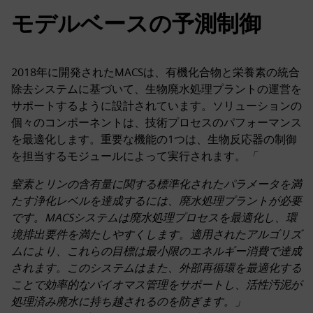
モデルベースの予測制御
2018年に開発されたMACSは、有機化合物と栄養素の統合
除去システムに基づいて、生物廃水処理プラントの運営を
サポートするように設計されています。ソリューションの
個々のコンポーネントは、技術プロセスのパフォーマンス
を最適化します。重要な機能の1つは、生物反応器の制御
を担当するモジュールによって実行されます。
「
窒素とリンの含有量に関する標準化されたパラメータを満
たす浄化レベルを達成するには、廃水処理プラントが必要
です。MACSシステムは廃水処理プロセスを最適化し、環
境排出要件を満たしやすくします。適用されたアルゴリズ
ムにより、これらの目標は最小限のエネルギー消費で達成
されます。このシステムはまた、外部再循環を最適化する
ことで効率的なバイオマス管理をサポートし、活性汚泥が
処理済み廃水に持ち越されるのを防ぎます。」