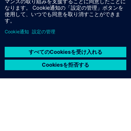
実装されたソリューションは、化学プロセスで得られるバ
イオガスの量を最大化するのに役立ちます。MACSシステ
ムのもう一つの利点は、特定のタスクに必要な時間を短縮
できることです。
「ある面では、労働投入量を減らすことができました。こ
れは、とりわけ二次浄化装置の制御に当てはまります。近
代化以前は、汚泥レベルを調整するためにゲートを手動で
調整する必要がありましたが、現在ではこのプロセスは完
全に自動化されています。」
メモクシシュトフ・ドラシェフスキー。
「MACSシステムにより、測定装置を継続的に監視できま
す。これにより、とりわけ、現在の測定の信頼性を評価す
ることができます。システムが特定の測定値が信頼できな
いと判断した場合、ユーザーに通知して別の測定値に切り
替えるか、過去の値に基づいて制御アルゴリズムを設定し