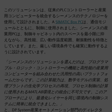
このソリューションは、従来のPLCコントローラーと産業
用コンピューターを統合するシーメンスのテクノロジーを
使用して設計されました。A
SIMATIC Box PC
は、通信モジ
ュールとともに、制御に使用されました。シーメンスの産
業用PCは、制御キャビネット内のスペースを最小限に抑
えながら、高性能、広い動作温度範囲、耐振動性を特徴と
しています。また、厳しい環境条件でも確実に動作するよ
うに設計されています。
「シーメンスのソリューションを選んだのは、プログラマ
ブル・ロジック・コントローラーの機能と高性能の産業用
コンピューターを組み合わせた汎用性の高いプラットフォ
ームだからです。この計算能力は、数学モデルの実装、処
理プラントの生化学プロセスの再現、プロセス制御の計算
に使用されるMATLAB環境との統合に不可欠です。このア
プローチにより、最適化レイヤーを同じ環境内の制御シス
テムに簡単に統合できました。」
と、DP System産業オートメーション部門のディレクタ