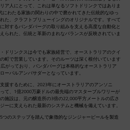
リア人にとって、これは単なるソフトドリンクではありま
代にわたる家族の関わりの中で磨かれてきた伝統的なゆっ
れた、クラフトブリューイングのオリジナルです。すべて
に対するバンダバーグの取り組みを支える高度な自動化と
えられた、伝統と革新のまれなバランスが反映されていま
・ドリンクスは今でも家族経営で、オーストラリアのクイ
の町で営業しています。そのルーツは深く根付いています
に広がっており、バンダバーグは本格的なオーストラリア
ローバルアンバサダーとなっています。
支援するために、2023年にオーストラリアのアンソニ
って、1億2000万豪ドルの最先端のマスターブルワリーが
施設は、元の醸造所の3倍の22,000平方メートルの広さ
ジーに支えられた最新のシステムと機械を備えています。
5つのステップを踏んで象徴的なジンジャービールを製造