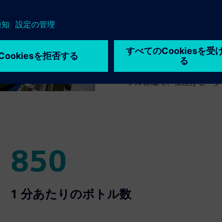
醸造所内では、すべてが
速で信頼性の高い産業グレ
スなデータフローと調整を
オーストラリアから世界の
に、マスターブルワリーは
フル稼働で、生産がピーク
850
850
1 分あたりのボトル数