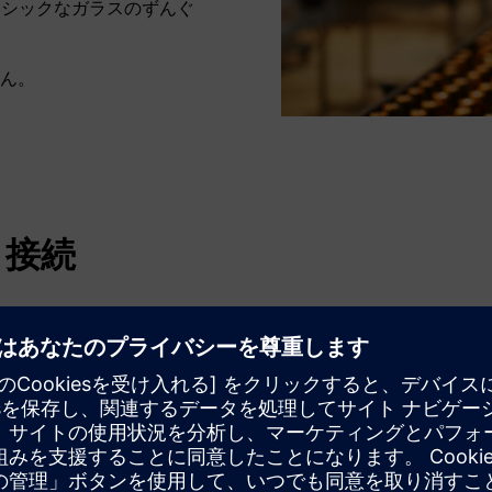
シックなガラスのずんぐ
ん。
、接続
高級クラフト飲料を醸造す
ら最後まで、製造プロセ
ク S7-1500
。成分の測定や
料の製造プロセスのあらゆ
データ処理により、センサ
され、一貫した品質と最大