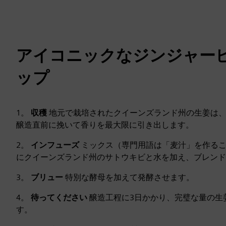
アイコニックなジンジャー
ップ
1。
収穫
地元で栽培されたクイーンズランド州の生姜は
醸造直前に挽いて香りを最大限に引き出します。
2。
インフューズ
ミックス（専門用語は「麦汁」を作る
にクイーンズランド州のサトウキビと水を加え、ブレンド
3。
ブリュー
特別な酵母を加えて発酵させます。
4。
待ってください
醸造工程に3日かかり、完璧な量の生
す。