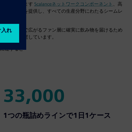
結びついています
Scalanceネットワークコンポーネント
、高
ードの通信を提供し、すべての生産分野にわたるシームレ
実現します。
ほぼ隅々まで広がるファン層に確実に飲み物を届けるため
大規模に運営しています。
に達すると
33,000
33,000
1つの瓶詰めラインで1日1ケース